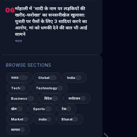
मोहाली में ‘शादी के नाम पर लड़कियों की
06
खरीद-फरोख्त’ का सनसनीखेज खुलासा:
युवती पर पैसों के लिए 3 शादियां करने का
आरोप, मां को धमकी देने की बात भी आई
सामने
भारत
BROWSE SECTIONS
भारत
Global
India
337
48
31
Tech
Technology
2
6
Business
विदेश
मनोरंजन
14
12
2
खेल
Sports
टेक
11
13
1
Market
india
Bharat
1
1
3
व्यापार
1