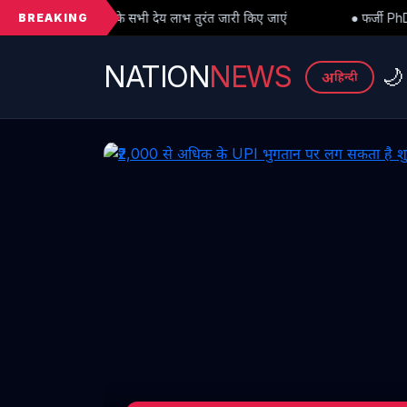
BREAKING
 देय लाभ तुरंत जारी किए जाएं
● फर्जी PhD विवाद में बड़ा मोड़: हाईकोर्ट स
NATION
NEWS
🌙
अ
हिन्दी