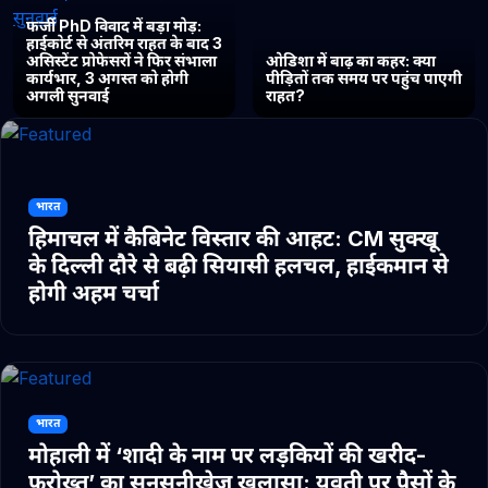
फर्जी PhD विवाद में बड़ा मोड़:
हाईकोर्ट से अंतरिम राहत के बाद 3
असिस्टेंट प्रोफेसरों ने फिर संभाला
ओडिशा में बाढ़ का कहर: क्या
कार्यभार, 3 अगस्त को होगी
पीड़ितों तक समय पर पहुंच पाएगी
अगली सुनवाई
राहत?
भारत
हिमाचल में कैबिनेट विस्तार की आहट: CM सुक्खू
के दिल्ली दौरे से बढ़ी सियासी हलचल, हाईकमान से
होगी अहम चर्चा
भारत
मोहाली में ‘शादी के नाम पर लड़कियों की खरीद-
फरोख्त’ का सनसनीखेज खुलासा: युवती पर पैसों के