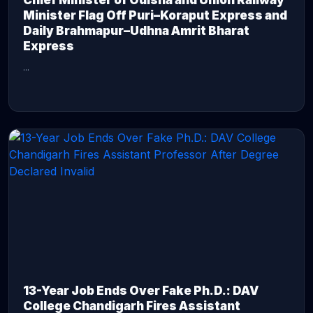
Chief Minister of Odisha and Union Railway
Minister Flag Off Puri–Koraput Express and
Daily Brahmapur–Udhna Amrit Bharat
Express
...
CONTINUE READING →
13-Year Job Ends Over Fake Ph.D.: DAV
College Chandigarh Fires Assistant