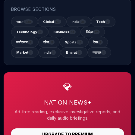
BROWSE SECTIONS
भारत
Global
India
Tech
338
48
31
2
Technology
Business
विदेश
6
14
12
मनोरंजन
खेल
Sports
टेक
2
11
13
1
Market
india
Bharat
व्यापार
1
1
3
1
💎
NATION NEWS+
Ad-free reading, exclusive investigative reports, and
daily audio briefings.
UPGRADE TO PREMIUM