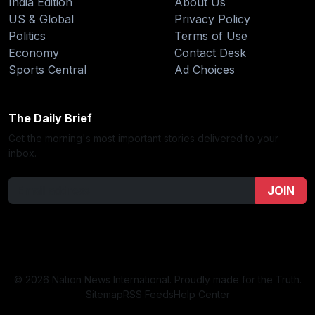
India Edition
About Us
US & Global
Privacy Policy
Politics
Terms of Use
Economy
Contact Desk
Sports Central
Ad Choices
The Daily Brief
Get the morning's most important stories delivered to your
inbox.
JOIN
© 2026 Nation News International. Proudly made for the Truth.
Sitemap
RSS Feeds
Help Center