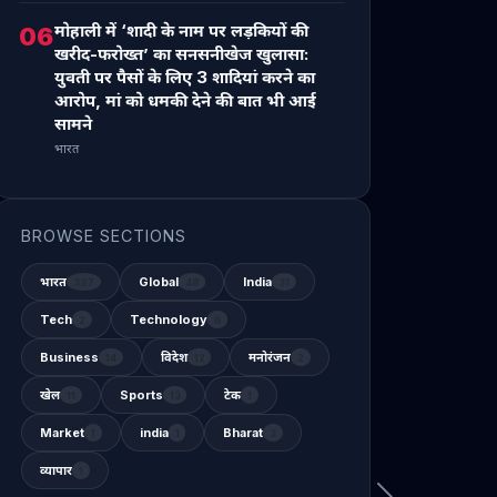
मोहाली में ‘शादी के नाम पर लड़कियों की
06
खरीद-फरोख्त’ का सनसनीखेज खुलासा:
युवती पर पैसों के लिए 3 शादियां करने का
आरोप, मां को धमकी देने की बात भी आई
सामने
भारत
BROWSE SECTIONS
भारत
Global
India
337
48
31
Tech
Technology
2
6
Business
विदेश
मनोरंजन
14
12
2
खेल
Sports
टेक
11
13
1
Market
india
Bharat
1
1
3
व्यापार
1