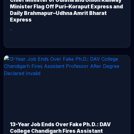
Chief Minister of Odisha and Union Railway
Minister Flag Off Puri–Koraput Express and
Daily Brahmapur–Udhna Amrit Bharat
Express
...
CONTINUE READING →
13-Year Job Ends Over Fake Ph.D.: DAV
College Chandigarh Fires Assistant