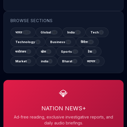
BROWSE SECTIONS
भारत
Global
India
Tech
337
48
31
2
Technology
Business
विदेश
6
14
12
मनोरंजन
खेल
Sports
टेक
2
11
13
1
Market
india
Bharat
व्यापार
1
1
3
1
💎
NATION NEWS+
Ad-free reading, exclusive investigative reports, and
daily audio briefings.