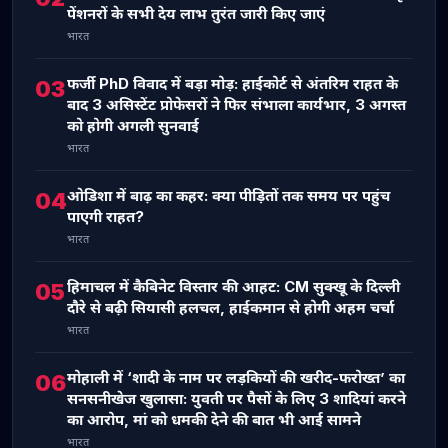
पेंशनरों के सभी देय लाभ तुरंत जारी किए जाएं
भारत
फर्जी PhD विवाद में बड़ा मोड़: हाईकोर्ट से अंतरिम राहत के
03
बाद 3 असिस्टेंट प्रोफेसरों ने फिर संभाला कार्यभार, 3 अगस्त
को होगी अगली सुनवाई
भारत
ओडिशा में बाढ़ का कहर: क्या पीड़ितों तक समय पर पहुंच
04
पाएगी राहत?
भारत
हिमाचल में कैबिनेट विस्तार की आहट: CM सुक्खू के दिल्ली
05
दौरे से बढ़ी सियासी हलचल, हाईकमान से होगी अहम चर्चा
भारत
मोहाली में ‘शादी के नाम पर लड़कियों की खरीद-फरोख्त’ का
06
सनसनीखेज खुलासा: युवती पर पैसों के लिए 3 शादियां करने
का आरोप, मां को धमकी देने की बात भी आई सामने
भारत