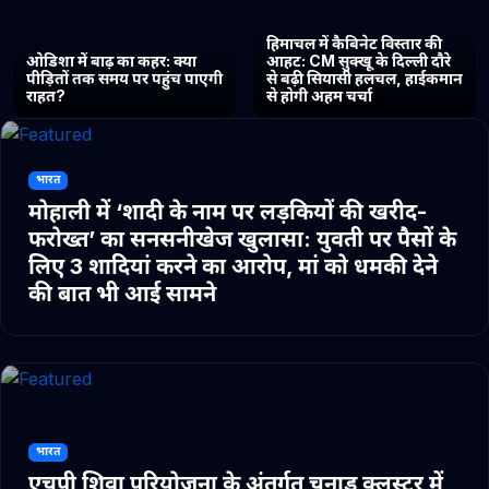
हिमाचल में कैबिनेट विस्तार की
ओडिशा में बाढ़ का कहर: क्या
आहट: CM सुक्खू के दिल्ली दौरे
पीड़ितों तक समय पर पहुंच पाएगी
से बढ़ी सियासी हलचल, हाईकमान
राहत?
से होगी अहम चर्चा
भारत
मोहाली में ‘शादी के नाम पर लड़कियों की खरीद-
फरोख्त’ का सनसनीखेज खुलासा: युवती पर पैसों के
लिए 3 शादियां करने का आरोप, मां को धमकी देने
की बात भी आई सामने
भारत
एचपी शिवा परियोजना के अंतर्गत चुनाड क्लस्टर में