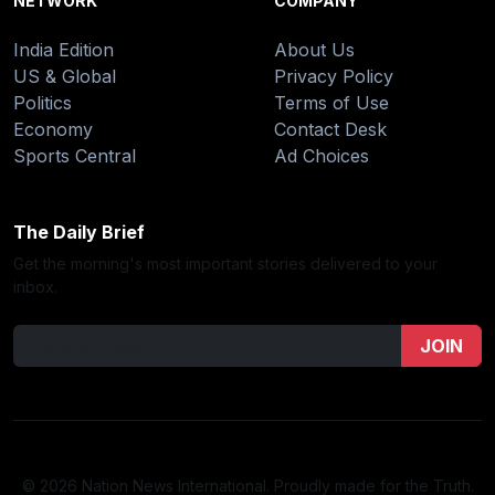
NETWORK
COMPANY
India Edition
About Us
US & Global
Privacy Policy
Politics
Terms of Use
Economy
Contact Desk
Sports Central
Ad Choices
The Daily Brief
Get the morning's most important stories delivered to your
inbox.
JOIN
© 2026 Nation News International. Proudly made for the Truth.