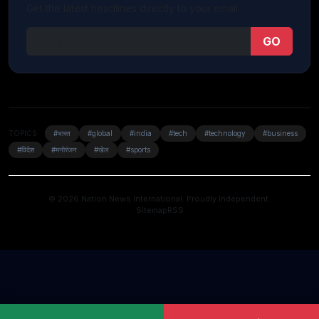
Get the latest headlines directly to your email.
GO
TOPICS:
#भारत
#global
#india
#tech
#technology
#business
#विदेश
#मनोरंजन
#खेल
#sports
© 2026 Nation News International. Proudly Independent.
Sitemap
RSS