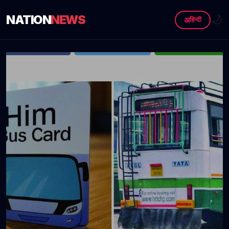
NATION
NEWS
🌙
अ
हिन्दी