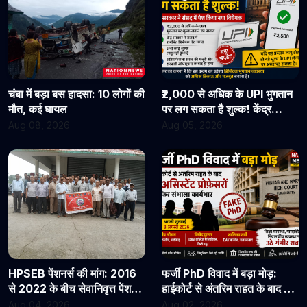
चंबा में बड़ा बस हादसा: 10 लोगों की
₹2,000 से अधिक के UPI भुगतान
मौत, कई घायल
पर लग सकता है शुल्क! केंद्र
सरकार ने संसद में पेश किया नया
Aug 08, 2026
Aug 05, 2026
विधेयक
HPSEB पेंशनर्स की मांग: 2016
फर्जी PhD विवाद में बड़ा मोड़:
से 2022 के बीच सेवानिवृत्त पेंशनरों
हाईकोर्ट से अंतरिम राहत के बाद 3
के सभी देय लाभ तुरंत जारी किए
असिस्टेंट प्रोफेसरों ने फिर संभाला
Aug 04, 2026
Aug 02, 2026