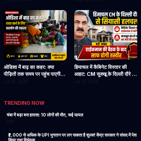
जाएं
कार्यभार, 3 अगस्त को होगी अगली
सुनवाई
ओडिशा में बाढ़ का कहर: क्या
हिमाचल में कैबिनेट विस्तार की
पीड़ितों तक समय पर पहुंच पाएगी
आहट: CM सुक्खू के दिल्ली दौरे से
राहत?
बढ़ी सियासी हलचल, हाईकमान से
Jul 31, 2026
Jul 31, 2026
होगी अहम चर्चा
TRENDING NOW
चंबा में बड़ा बस हादसा: 10 लोगों की मौत, कई घायल
1
भारत
₹2,000 से अधिक के UPI भुगतान पर लग सकता है शुल्क! केंद्र सरकार ने संसद में पेश
2
किया नया विधेयक