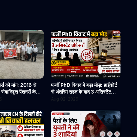
्स की मांग: 2016 से
फर्जी PhD विवाद में बड़ा मोड़: हाईकोर्ट
वानिवृत्त पेंशनरों के
से अंतरिम राहत के बाद 3 असिस्टेंट
ुरंत जारी किए जाएं
प्रोफेसरों ने फिर संभाला कार्यभार, 3
6
Aug 02, 2026
अगस्त को होगी अगली सुनवाई