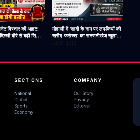
बिनेट विस्तार की आहट:
मोहाली में ‘शादी के नाम पर लड़कियों की
िल्ली दौरे से बढ़ी सियासी
खरीद-फरोख्त’ का सनसनीखेज खुलासा:
न से होगी अहम चर्चा
युवती पर पैसों के लिए 3 शादियां करने
Jul 31, 2026
का आरोप, मां को धमकी देने की बात भी
आई सामने
SECTIONS
COMPANY
National
Our Story
Global
Privacy
Sports
Editorial
Economy