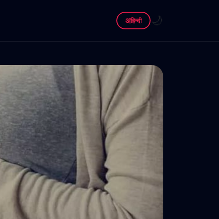
🌙
अ
हिन्दी