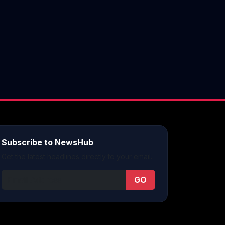
Subscribe to NewsHub
Get the latest headlines directly to your email.
GO