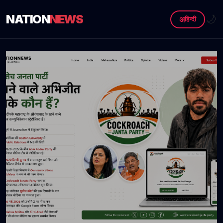
NATION
NEWS
🌙
अ
हिन्दी