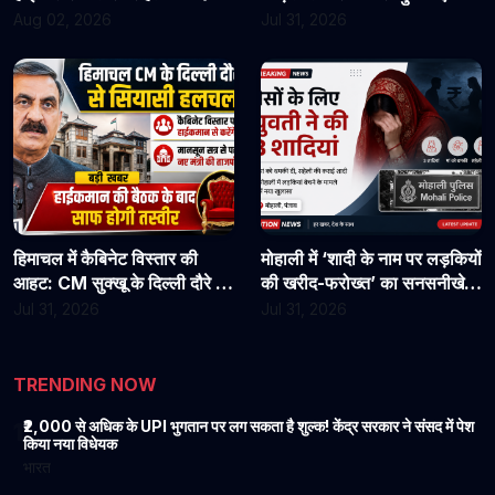
असिस्टेंट प्रोफेसरों ने फिर संभाला
राहत?
Aug 02, 2026
Jul 31, 2026
कार्यभार, 3 अगस्त को होगी अगली
सुनवाई
हिमाचल में कैबिनेट विस्तार की
मोहाली में ‘शादी के नाम पर लड़कियों
आहट: CM सुक्खू के दिल्ली दौरे से
की खरीद-फरोख्त’ का सनसनीखेज
बढ़ी सियासी हलचल, हाईकमान से
खुलासा: युवती पर पैसों के लिए 3
Jul 31, 2026
Jul 31, 2026
होगी अहम चर्चा
शादियां करने का आरोप, मां को
धमकी देने की बात भी आई सामने
TRENDING NOW
₹2,000 से अधिक के UPI भुगतान पर लग सकता है शुल्क! केंद्र सरकार ने संसद में पेश
1
किया नया विधेयक
भारत