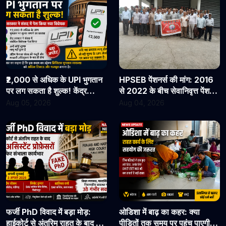
₹2,000 से अधिक के UPI भुगतान
HPSEB पेंशनर्स की मांग: 2016
पर लग सकता है शुल्क! केंद्र
से 2022 के बीच सेवानिवृत्त पेंशनरों
सरकार ने संसद में पेश किया नया
के सभी देय लाभ तुरंत जारी किए
Aug 05, 2026
Aug 04, 2026
विधेयक
जाएं
फर्जी PhD विवाद में बड़ा मोड़:
ओडिशा में बाढ़ का कहर: क्या
हाईकोर्ट से अंतरिम राहत के बाद 3
पीड़ितों तक समय पर पहुंच पाएगी