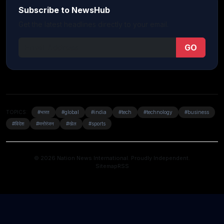
Subscribe to NewsHub
Get the latest headlines directly to your email.
GO
TOPICS:
#भारत
#global
#india
#tech
#technology
#business
#विदेश
#मनोरंजन
#खेल
#sports
© 2026 Nation News International. Proudly Independent.
Sitemap
RSS