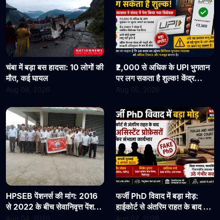
चंबा में बड़ा बस हादसा: 10 लोगों की
₹2,000 से अधिक के UPI भुगतान
मौत, कई घायल
पर लग सकता है शुल्क! केंद्र
सरकार ने संसद में पेश किया नया
Aug 08, 2026
Aug 05, 2026
विधेयक
HPSEB पेंशनर्स की मांग: 2016
फर्जी PhD विवाद में बड़ा मोड़:
से 2022 के बीच सेवानिवृत्त पेंशनरों
हाईकोर्ट से अंतरिम राहत के बाद 3
के सभी देय लाभ तुरंत जारी किए
असिस्टेंट प्रोफेसरों ने फिर संभाला
Aug 04, 2026
Aug 02, 2026