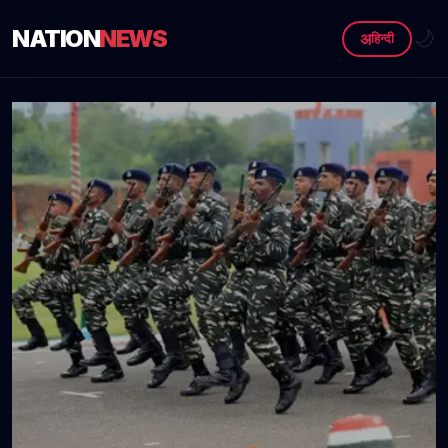
NATION
NEWS
🌙
अ
हिन्दी