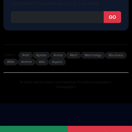
Get the latest headlines directly to your email.
GO
TOPICS:
#भारत
#global
#india
#tech
#technology
#business
#विदेश
#मनोरंजन
#खेल
#sports
© 2026 Nation News International. Proudly Independent.
Sitemap
RSS