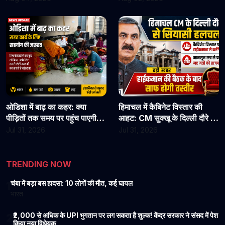
जाएं
कार्यभार, 3 अगस्त को होगी अगली
सुनवाई
ओडिशा में बाढ़ का कहर: क्या
हिमाचल में कैबिनेट विस्तार की
पीड़ितों तक समय पर पहुंच पाएगी
आहट: CM सुक्खू के दिल्ली दौरे से
राहत?
बढ़ी सियासी हलचल, हाईकमान से
Jul 31, 2026
Jul 31, 2026
होगी अहम चर्चा
TRENDING NOW
चंबा में बड़ा बस हादसा: 10 लोगों की मौत, कई घायल
1
भारत
₹2,000 से अधिक के UPI भुगतान पर लग सकता है शुल्क! केंद्र सरकार ने संसद में पेश
2
किया नया विधेयक