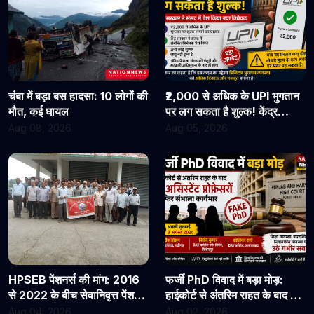
चंबा में बड़ा बस हादसा: 10 लोगों की
₹2,000 से अधिक के UPI भुगतान
मौत, कई घायल
पर लग सकता है शुल्क! केंद्र
सरकार ने संसद में पेश किया नया
Aug 08, 2026
Aug 05, 2026
विधेयक
HPSEB पेंशनर्स की मांग: 2016
फर्जी PhD विवाद में बड़ा मोड़:
से 2022 के बीच सेवानिवृत्त पेंशनरों
हाईकोर्ट से अंतरिम राहत के बाद 3
के सभी देय लाभ तुरंत जारी किए
असिस्टेंट प्रोफेसरों ने फिर संभाला
Aug 04, 2026
Aug 02, 2026