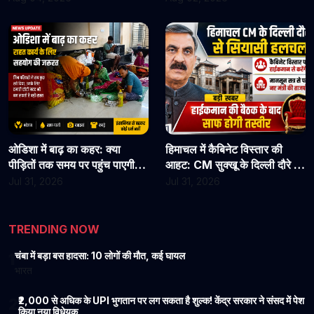
जाएं
कार्यभार, 3 अगस्त को होगी अगली
सुनवाई
ओडिशा में बाढ़ का कहर: क्या
हिमाचल में कैबिनेट विस्तार की
पीड़ितों तक समय पर पहुंच पाएगी
आहट: CM सुक्खू के दिल्ली दौरे से
राहत?
बढ़ी सियासी हलचल, हाईकमान से
Jul 31, 2026
Jul 31, 2026
होगी अहम चर्चा
TRENDING NOW
चंबा में बड़ा बस हादसा: 10 लोगों की मौत, कई घायल
1
भारत
₹2,000 से अधिक के UPI भुगतान पर लग सकता है शुल्क! केंद्र सरकार ने संसद में पेश
2
किया नया विधेयक