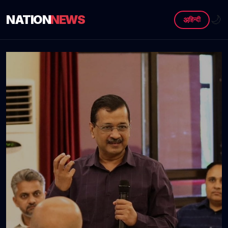
NATION
NEWS
🌙
अ
हिन्दी