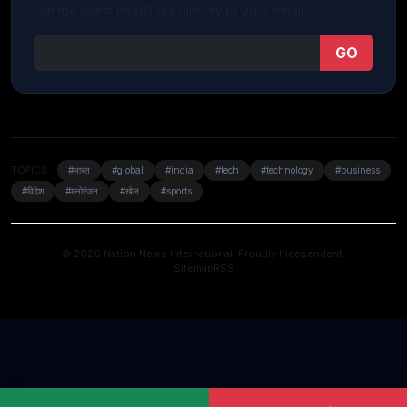
Get the latest headlines directly to your email.
GO
TOPICS:
#भारत
#global
#india
#tech
#technology
#business
#विदेश
#मनोरंजन
#खेल
#sports
© 2026 Nation News International. Proudly Independent.
Sitemap
RSS