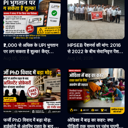
₹2,000 से अधिक के UPI भुगतान
HPSEB पेंशनर्स की मांग: 2016
पर लग सकता है शुल्क! केंद्र
से 2022 के बीच सेवानिवृत्त पेंशनरों
सरकार ने संसद में पेश किया नया
के सभी देय लाभ तुरंत जारी किए
Aug 05, 2026
Aug 04, 2026
विधेयक
जाएं
फर्जी PhD विवाद में बड़ा मोड़:
ओडिशा में बाढ़ का कहर: क्या
हाईकोर्ट से अंतरिम राहत के बाद 3
पीड़ितों तक समय पर पहुंच पाएगी