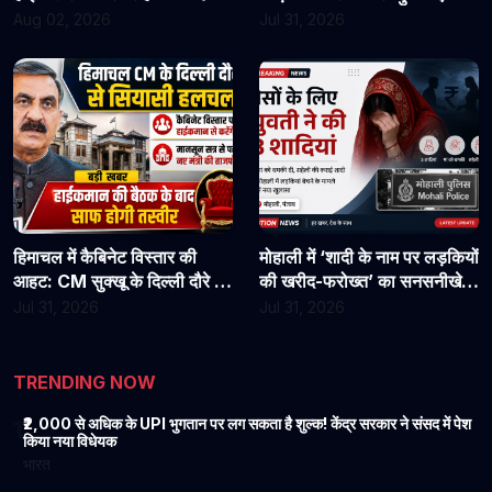
असिस्टेंट प्रोफेसरों ने फिर संभाला
राहत?
Aug 02, 2026
Jul 31, 2026
कार्यभार, 3 अगस्त को होगी अगली
सुनवाई
हिमाचल में कैबिनेट विस्तार की
मोहाली में ‘शादी के नाम पर लड़कियों
आहट: CM सुक्खू के दिल्ली दौरे से
की खरीद-फरोख्त’ का सनसनीखेज
बढ़ी सियासी हलचल, हाईकमान से
खुलासा: युवती पर पैसों के लिए 3
Jul 31, 2026
Jul 31, 2026
होगी अहम चर्चा
शादियां करने का आरोप, मां को
धमकी देने की बात भी आई सामने
TRENDING NOW
₹2,000 से अधिक के UPI भुगतान पर लग सकता है शुल्क! केंद्र सरकार ने संसद में पेश
1
किया नया विधेयक
भारत