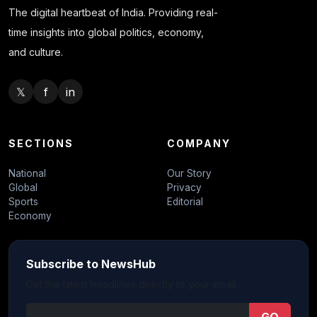
The digital heartbeat of India. Providing real-
time insights into global politics, economy,
and culture.
𝕏
f
in
SECTIONS
COMPANY
National
Our Story
Global
Privacy
Sports
Editorial
Economy
Subscribe to NewsHub
Get the latest headlines directly to your email.