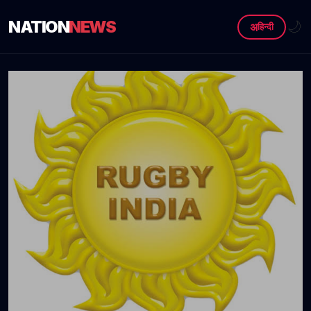
NATION
NEWS
🌙
अ
हिन्दी