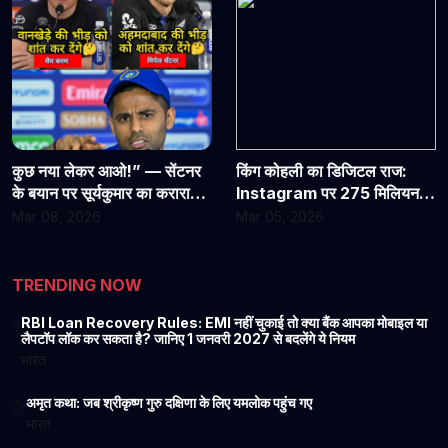
कुछ नया लेकर आओ!” — सेंटनर
किंग कोहली का डिजिटल राज:
के बयान पर सूर्यकुमार का करारा
Instagram पर 275 मिलियन
जवाब, फाइनल से पहले गरमाया
फॉलोअर्स का ऐतिहासिक आंकड़ा
Mar 08, 2026
Mar 05, 2026
पार
TRENDING NOW
RBI Loan Recovery Rules: EMI नहीं चुकाई तो क्या बैंक आपका मोबाइल या
1
लैपटॉप लॉक कर सकता है? जानिए 1 जनवरी 2027 से बदलेंगे ये नियम
भारत
अमृत कथा: जब श्रीकृष्ण गुरु दक्षिणा के लिए यमलोक पहुंच गए
2
भारत