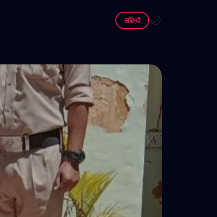
🌙
अ
हिन्दी