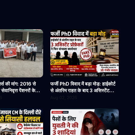
्स की मांग: 2016 से
फर्जी PhD विवाद में बड़ा मोड़: हाईकोर्ट
वानिवृत्त पेंशनरों के
से अंतरिम राहत के बाद 3 असिस्टेंट
ुरंत जारी किए जाएं
प्रोफेसरों ने फिर संभाला कार्यभार, 3
6
Aug 02, 2026
अगस्त को होगी अगली सुनवाई