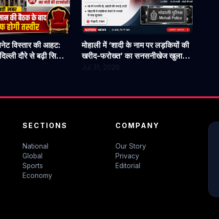
बिनेट विस्तार की आहट:
मोहाली में ‘शादी के नाम पर लड़कियों की
िल्ली दौरे से बढ़ी सियासी
खरीद-फरोख्त’ का सनसनीखेज खुलासा:
न से होगी अहम चर्चा
युवती पर पैसों के लिए 3 शादियां करने
Jul 31, 2026
का आरोप, मां को धमकी देने की बात भी
आई सामने
SECTIONS
COMPANY
National
Our Story
Global
Privacy
Sports
Editorial
Economy