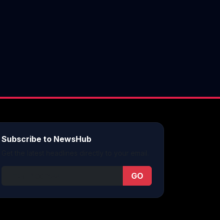
Subscribe to NewsHub
Get the latest headlines directly to your email.
GO