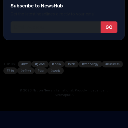
Subscribe to NewsHub
Get the latest headlines directly to your email.
GO
TOPICS:
#भारत
#global
#india
#tech
#technology
#business
#विदेश
#मनोरंजन
#खेल
#sports
© 2026 Nation News International. Proudly Independent.
Sitemap
RSS