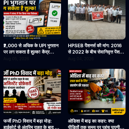
₹2,000 से अधिक के UPI भुगतान
HPSEB पेंशनर्स की मांग: 2016
पर लग सकता है शुल्क! केंद्र
से 2022 के बीच सेवानिवृत्त पेंशनरों
सरकार ने संसद में पेश किया नया
के सभी देय लाभ तुरंत जारी किए
Aug 05, 2026
Aug 04, 2026
विधेयक
जाएं
फर्जी PhD विवाद में बड़ा मोड़:
ओडिशा में बाढ़ का कहर: क्या
हाईकोर्ट से अंतरिम राहत के बाद 3
पीड़ितों तक समय पर पहुंच पाएगी