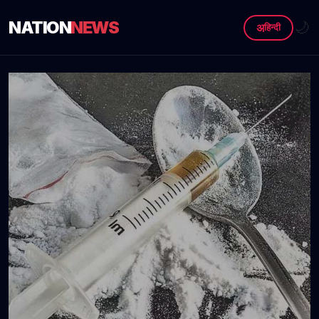
NATION
NEWS
🌙
अ
हिन्दी