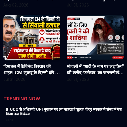
असिस्टेंट प्रोफेसरों ने फिर संभाला
राहत?
Aug 02, 2026
Jul 31, 2026
कार्यभार, 3 अगस्त को होगी अगली
सुनवाई
हिमाचल में कैबिनेट विस्तार की
मोहाली में ‘शादी के नाम पर लड़कियों
आहट: CM सुक्खू के दिल्ली दौरे से
की खरीद-फरोख्त’ का सनसनीखेज
बढ़ी सियासी हलचल, हाईकमान से
खुलासा: युवती पर पैसों के लिए 3
Jul 31, 2026
Jul 31, 2026
होगी अहम चर्चा
शादियां करने का आरोप, मां को
धमकी देने की बात भी आई सामने
TRENDING NOW
₹2,000 से अधिक के UPI भुगतान पर लग सकता है शुल्क! केंद्र सरकार ने संसद में पेश
1
किया नया विधेयक
भारत