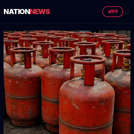
NATION
NEWS
🌙
अ
हिन्दी