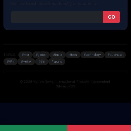
Get the latest headlines directly to your email.
GO
TOPICS:
#भारत
#global
#india
#tech
#technology
#business
#विदेश
#मनोरंजन
#खेल
#sports
© 2026 Nation News International. Proudly Independent.
Sitemap
RSS