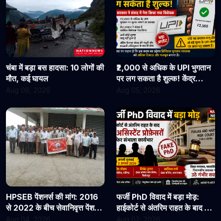
चंबा में बड़ा बस हादसा: 10 लोगों की
₹2,000 से अधिक के UPI भुगतान
मौत, कई घायल
पर लग सकता है शुल्क! केंद्र
सरकार ने संसद में पेश किया नया
Aug 08, 2026
Aug 05, 2026
विधेयक
HPSEB पेंशनर्स की मांग: 2016
फर्जी PhD विवाद में बड़ा मोड़:
से 2022 के बीच सेवानिवृत्त पेंशनरों
हाईकोर्ट से अंतरिम राहत के बाद 3
के सभी देय लाभ तुरंत जारी किए
असिस्टेंट प्रोफेसरों ने फिर संभाला
Aug 04, 2026
Aug 02, 2026