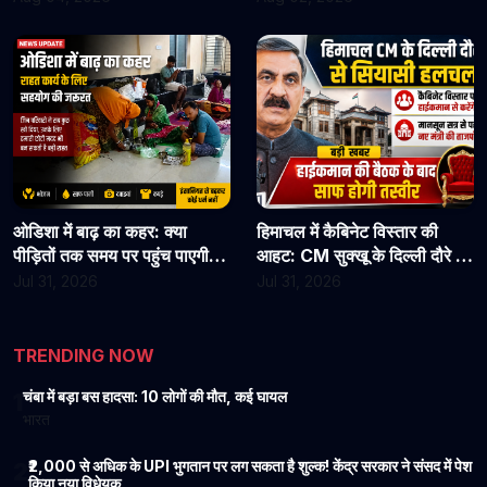
जाएं
कार्यभार, 3 अगस्त को होगी अगली
सुनवाई
ओडिशा में बाढ़ का कहर: क्या
हिमाचल में कैबिनेट विस्तार की
पीड़ितों तक समय पर पहुंच पाएगी
आहट: CM सुक्खू के दिल्ली दौरे से
राहत?
बढ़ी सियासी हलचल, हाईकमान से
Jul 31, 2026
Jul 31, 2026
होगी अहम चर्चा
TRENDING NOW
चंबा में बड़ा बस हादसा: 10 लोगों की मौत, कई घायल
1
भारत
₹2,000 से अधिक के UPI भुगतान पर लग सकता है शुल्क! केंद्र सरकार ने संसद में पेश
2
किया नया विधेयक