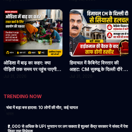
जाएं
कार्यभार, 3 अगस्त को होगी अगली
सुनवाई
ओडिशा में बाढ़ का कहर: क्या
हिमाचल में कैबिनेट विस्तार की
पीड़ितों तक समय पर पहुंच पाएगी
आहट: CM सुक्खू के दिल्ली दौरे से
राहत?
बढ़ी सियासी हलचल, हाईकमान से
Jul 31, 2026
Jul 31, 2026
होगी अहम चर्चा
TRENDING NOW
चंबा में बड़ा बस हादसा: 10 लोगों की मौत, कई घायल
1
भारत
₹2,000 से अधिक के UPI भुगतान पर लग सकता है शुल्क! केंद्र सरकार ने संसद में पेश
2
किया नया विधेयक