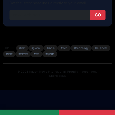
Get the latest headlines directly to your email.
GO
TOPICS:
#भारत
#global
#india
#tech
#technology
#business
#विदेश
#मनोरंजन
#खेल
#sports
© 2026 Nation News International. Proudly Independent.
Sitemap
RSS