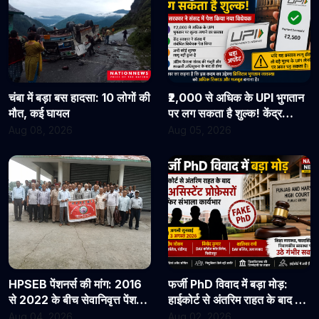
चंबा में बड़ा बस हादसा: 10 लोगों की
₹2,000 से अधिक के UPI भुगतान
मौत, कई घायल
पर लग सकता है शुल्क! केंद्र
सरकार ने संसद में पेश किया नया
Aug 08, 2026
Aug 05, 2026
विधेयक
HPSEB पेंशनर्स की मांग: 2016
फर्जी PhD विवाद में बड़ा मोड़:
से 2022 के बीच सेवानिवृत्त पेंशनरों
हाईकोर्ट से अंतरिम राहत के बाद 3
के सभी देय लाभ तुरंत जारी किए
असिस्टेंट प्रोफेसरों ने फिर संभाला
Aug 04, 2026
Aug 02, 2026