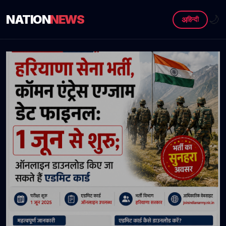
NATION
NEWS
🌙
अ
हिन्दी