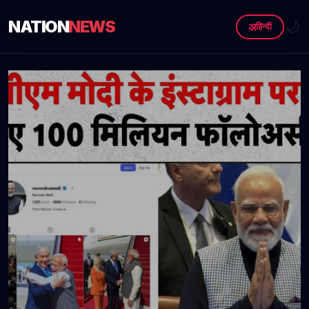
NATION
NEWS
🌙
अ
हिन्दी