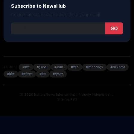
Subscribe to NewsHub
Get the latest headlines directly to your email.
GO
TOPICS:
#भारत
#global
#india
#tech
#technology
#business
#विदेश
#मनोरंजन
#खेल
#sports
© 2026 Nation News International. Proudly Independent.
Sitemap
RSS