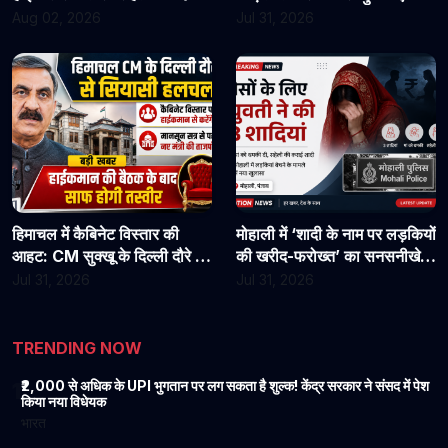
असिस्टेंट प्रोफेसरों ने फिर संभाला
राहत?
Aug 02, 2026
Jul 31, 2026
कार्यभार, 3 अगस्त को होगी अगली
सुनवाई
हिमाचल में कैबिनेट विस्तार की
मोहाली में ‘शादी के नाम पर लड़कियों
आहट: CM सुक्खू के दिल्ली दौरे से
की खरीद-फरोख्त’ का सनसनीखेज
बढ़ी सियासी हलचल, हाईकमान से
खुलासा: युवती पर पैसों के लिए 3
Jul 31, 2026
Jul 31, 2026
होगी अहम चर्चा
शादियां करने का आरोप, मां को
धमकी देने की बात भी आई सामने
TRENDING NOW
₹2,000 से अधिक के UPI भुगतान पर लग सकता है शुल्क! केंद्र सरकार ने संसद में पेश
1
किया नया विधेयक
भारत