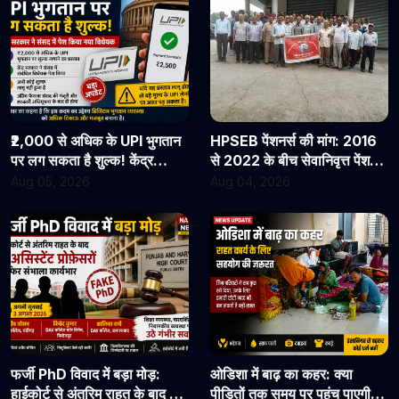
₹2,000 से अधिक के UPI भुगतान
HPSEB पेंशनर्स की मांग: 2016
पर लग सकता है शुल्क! केंद्र
से 2022 के बीच सेवानिवृत्त पेंशनरों
सरकार ने संसद में पेश किया नया
के सभी देय लाभ तुरंत जारी किए
Aug 05, 2026
Aug 04, 2026
विधेयक
जाएं
फर्जी PhD विवाद में बड़ा मोड़:
ओडिशा में बाढ़ का कहर: क्या
हाईकोर्ट से अंतरिम राहत के बाद 3
पीड़ितों तक समय पर पहुंच पाएगी