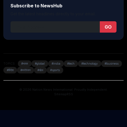
Subscribe to NewsHub
Get the latest headlines directly to your email.
GO
TOPICS:
#भारत
#global
#india
#tech
#technology
#business
#विदेश
#मनोरंजन
#खेल
#sports
© 2026 Nation News International. Proudly Independent.
Sitemap
RSS