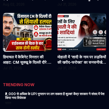
असिस्टेंट प्रोफेसरों ने फिर संभाला
राहत?
Aug 02, 2026
Jul 31, 2026
कार्यभार, 3 अगस्त को होगी अगली
सुनवाई
हिमाचल में कैबिनेट विस्तार की
मोहाली में ‘शादी के नाम पर लड़कियों
आहट: CM सुक्खू के दिल्ली दौरे से
की खरीद-फरोख्त’ का सनसनीखेज
बढ़ी सियासी हलचल, हाईकमान से
खुलासा: युवती पर पैसों के लिए 3
Jul 31, 2026
Jul 31, 2026
होगी अहम चर्चा
शादियां करने का आरोप, मां को
धमकी देने की बात भी आई सामने
TRENDING NOW
₹2,000 से अधिक के UPI भुगतान पर लग सकता है शुल्क! केंद्र सरकार ने संसद में पेश
1
किया नया विधेयक
भारत