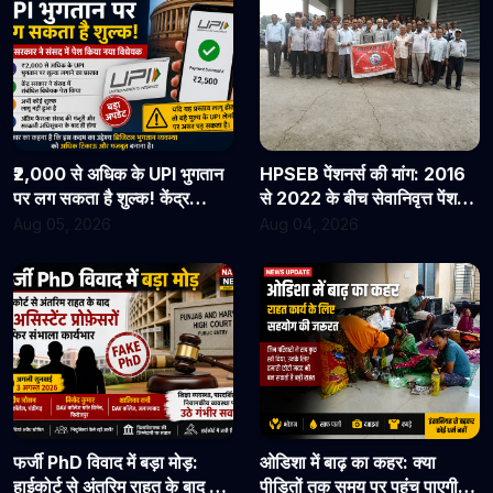
₹2,000 से अधिक के UPI भुगतान
HPSEB पेंशनर्स की मांग: 2016
पर लग सकता है शुल्क! केंद्र
से 2022 के बीच सेवानिवृत्त पेंशनरों
सरकार ने संसद में पेश किया नया
के सभी देय लाभ तुरंत जारी किए
Aug 05, 2026
Aug 04, 2026
विधेयक
जाएं
फर्जी PhD विवाद में बड़ा मोड़:
ओडिशा में बाढ़ का कहर: क्या
हाईकोर्ट से अंतरिम राहत के बाद 3
पीड़ितों तक समय पर पहुंच पाएगी