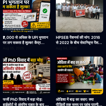
₹2,000 से अधिक के UPI भुगतान
HPSEB पेंशनर्स की मांग: 2016
पर लग सकता है शुल्क! केंद्र
से 2022 के बीच सेवानिवृत्त पेंशनरों
सरकार ने संसद में पेश किया नया
के सभी देय लाभ तुरंत जारी किए
Aug 05, 2026
Aug 04, 2026
विधेयक
जाएं
फर्जी PhD विवाद में बड़ा मोड़:
ओडिशा में बाढ़ का कहर: क्या
हाईकोर्ट से अंतरिम राहत के बाद 3
पीड़ितों तक समय पर पहुंच पाएगी