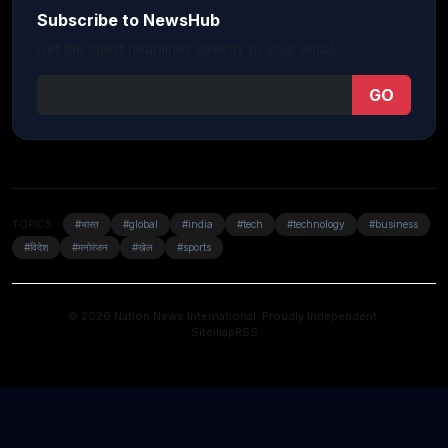
Subscribe to NewsHub
Get the latest headlines directly to your email.
GO
TOPICS:
#भारत
#global
#india
#tech
#technology
#business
#विदेश
#मनोरंजन
#खेल
#sports
© 2026 Nation News International. Proudly Independent.
Sitemap
RSS