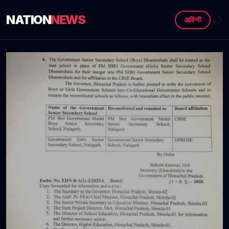
NATION
NEWS
🌙
अ
हिन्दी