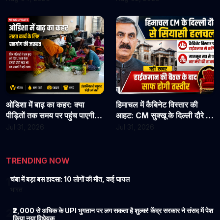
जाएं
कार्यभार, 3 अगस्त को होगी अगली
सुनवाई
ओडिशा में बाढ़ का कहर: क्या
हिमाचल में कैबिनेट विस्तार की
पीड़ितों तक समय पर पहुंच पाएगी
आहट: CM सुक्खू के दिल्ली दौरे से
राहत?
बढ़ी सियासी हलचल, हाईकमान से
Jul 31, 2026
Jul 31, 2026
होगी अहम चर्चा
TRENDING NOW
चंबा में बड़ा बस हादसा: 10 लोगों की मौत, कई घायल
1
भारत
₹2,000 से अधिक के UPI भुगतान पर लग सकता है शुल्क! केंद्र सरकार ने संसद में पेश
2
किया नया विधेयक