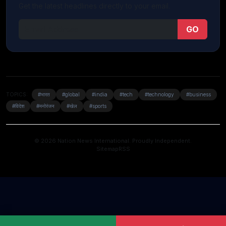
Get the latest headlines directly to your email.
GO
TOPICS:
#भारत
#global
#india
#tech
#technology
#business
#विदेश
#मनोरंजन
#खेल
#sports
© 2026 Nation News International. Proudly Independent.
Sitemap
RSS