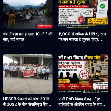
चंबा में बड़ा बस हादसा: 10 लोगों की
₹2,000 से अधिक के UPI भुगतान
मौत, कई घायल
पर लग सकता है शुल्क! केंद्र
सरकार ने संसद में पेश किया नया
Aug 08, 2026
Aug 05, 2026
विधेयक
HPSEB पेंशनर्स की मांग: 2016
फर्जी PhD विवाद में बड़ा मोड़:
से 2022 के बीच सेवानिवृत्त पेंशनरों
हाईकोर्ट से अंतरिम राहत के बाद 3
के सभी देय लाभ तुरंत जारी किए
असिस्टेंट प्रोफेसरों ने फिर संभाला
Aug 04, 2026
Aug 02, 2026