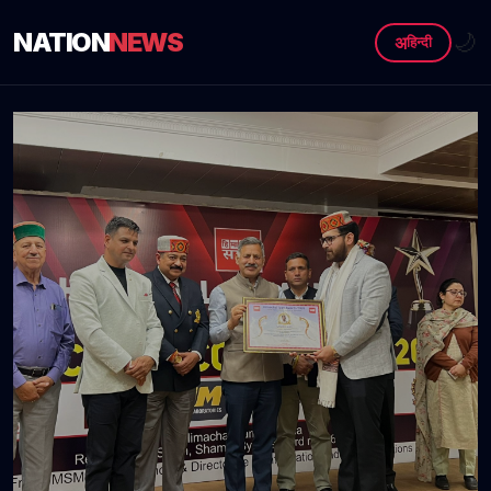
NATION
NEWS
🌙
अ
हिन्दी