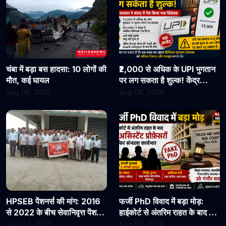
चंबा में बड़ा बस हादसा: 10 लोगों की
₹2,000 से अधिक के UPI भुगतान
मौत, कई घायल
पर लग सकता है शुल्क! केंद्र
सरकार ने संसद में पेश किया नया
Aug 08, 2026
Aug 05, 2026
विधेयक
HPSEB पेंशनर्स की मांग: 2016
फर्जी PhD विवाद में बड़ा मोड़:
से 2022 के बीच सेवानिवृत्त पेंशनरों
हाईकोर्ट से अंतरिम राहत के बाद 3
के सभी देय लाभ तुरंत जारी किए
असिस्टेंट प्रोफेसरों ने फिर संभाला
Aug 04, 2026
Aug 02, 2026