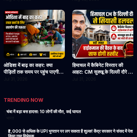
जाएं
कार्यभार, 3 अगस्त को होगी अगली
सुनवाई
ओडिशा में बाढ़ का कहर: क्या
हिमाचल में कैबिनेट विस्तार की
पीड़ितों तक समय पर पहुंच पाएगी
आहट: CM सुक्खू के दिल्ली दौरे से
राहत?
बढ़ी सियासी हलचल, हाईकमान से
Jul 31, 2026
Jul 31, 2026
होगी अहम चर्चा
TRENDING NOW
चंबा में बड़ा बस हादसा: 10 लोगों की मौत, कई घायल
1
भारत
₹2,000 से अधिक के UPI भुगतान पर लग सकता है शुल्क! केंद्र सरकार ने संसद में पेश
2
किया नया विधेयक