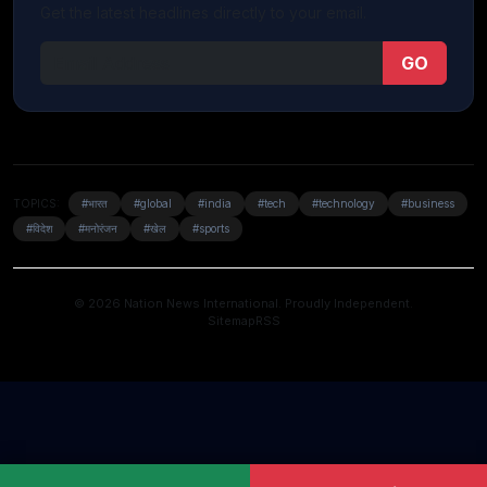
Get the latest headlines directly to your email.
GO
TOPICS:
#भारत
#global
#india
#tech
#technology
#business
#विदेश
#मनोरंजन
#खेल
#sports
© 2026 Nation News International. Proudly Independent.
Sitemap
RSS