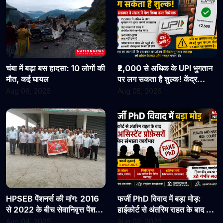
चंबा में बड़ा बस हादसा: 10 लोगों की
₹2,000 से अधिक के UPI भुगतान
मौत, कई घायल
पर लग सकता है शुल्क! केंद्र
सरकार ने संसद में पेश किया नया
Aug 08, 2026
Aug 05, 2026
विधेयक
HPSEB पेंशनर्स की मांग: 2016
फर्जी PhD विवाद में बड़ा मोड़:
से 2022 के बीच सेवानिवृत्त पेंशनरों
हाईकोर्ट से अंतरिम राहत के बाद 3
के सभी देय लाभ तुरंत जारी किए
असिस्टेंट प्रोफेसरों ने फिर संभाला
Aug 04, 2026
Aug 02, 2026