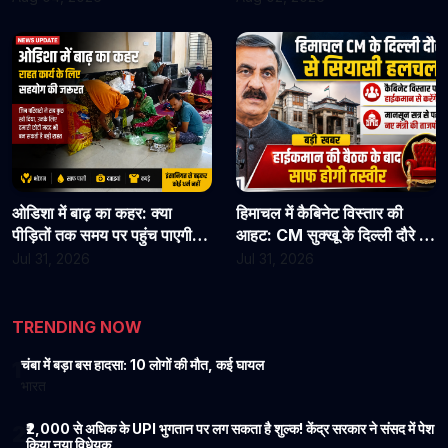
जाएं
कार्यभार, 3 अगस्त को होगी अगली
सुनवाई
ओडिशा में बाढ़ का कहर: क्या
हिमाचल में कैबिनेट विस्तार की
पीड़ितों तक समय पर पहुंच पाएगी
आहट: CM सुक्खू के दिल्ली दौरे से
राहत?
बढ़ी सियासी हलचल, हाईकमान से
Jul 31, 2026
Jul 31, 2026
होगी अहम चर्चा
TRENDING NOW
चंबा में बड़ा बस हादसा: 10 लोगों की मौत, कई घायल
1
भारत
₹2,000 से अधिक के UPI भुगतान पर लग सकता है शुल्क! केंद्र सरकार ने संसद में पेश
2
किया नया विधेयक