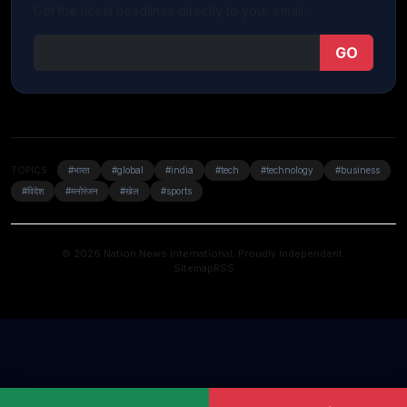
Get the latest headlines directly to your email.
GO
TOPICS:
#भारत
#global
#india
#tech
#technology
#business
#विदेश
#मनोरंजन
#खेल
#sports
© 2026 Nation News International. Proudly Independent.
Sitemap
RSS