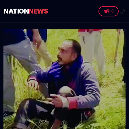
NATION
NEWS
🌙
अ
हिन्दी