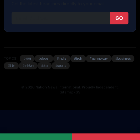
Get the latest headlines directly to your email.
GO
TOPICS:
#भारत
#global
#india
#tech
#technology
#business
#विदेश
#मनोरंजन
#खेल
#sports
© 2026 Nation News International. Proudly Independent.
Sitemap
RSS