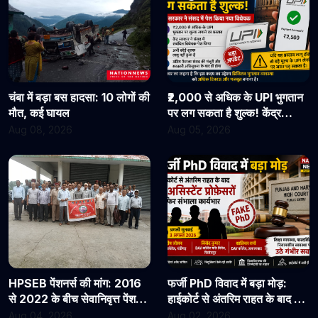
चंबा में बड़ा बस हादसा: 10 लोगों की
₹2,000 से अधिक के UPI भुगतान
मौत, कई घायल
पर लग सकता है शुल्क! केंद्र
सरकार ने संसद में पेश किया नया
Aug 08, 2026
Aug 05, 2026
विधेयक
HPSEB पेंशनर्स की मांग: 2016
फर्जी PhD विवाद में बड़ा मोड़:
से 2022 के बीच सेवानिवृत्त पेंशनरों
हाईकोर्ट से अंतरिम राहत के बाद 3
के सभी देय लाभ तुरंत जारी किए
असिस्टेंट प्रोफेसरों ने फिर संभाला
Aug 04, 2026
Aug 02, 2026