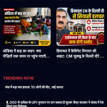
जाएं
कार्यभार, 3 अगस्त को होगी अगली
सुनवाई
ओडिशा में बाढ़ का कहर: क्या
हिमाचल में कैबिनेट विस्तार की
पीड़ितों तक समय पर पहुंच पाएगी
आहट: CM सुक्खू के दिल्ली दौरे से
राहत?
बढ़ी सियासी हलचल, हाईकमान से
Jul 31, 2026
Jul 31, 2026
होगी अहम चर्चा
TRENDING NOW
चंबा में बड़ा बस हादसा: 10 लोगों की मौत, कई घायल
1
भारत
₹2,000 से अधिक के UPI भुगतान पर लग सकता है शुल्क! केंद्र सरकार ने संसद में पेश
2
किया नया विधेयक