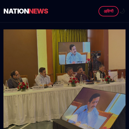
NATION
NEWS
🌙
अ
हिन्दी