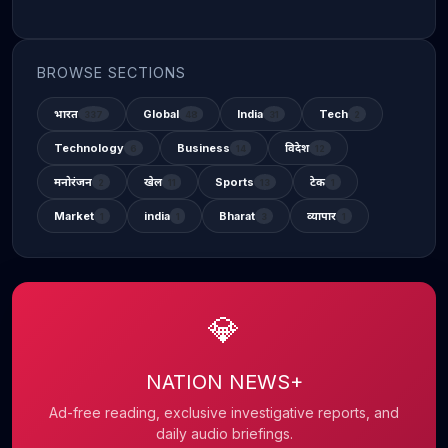
BROWSE SECTIONS
भारत
Global
India
Tech
337
48
31
2
Technology
Business
विदेश
6
14
12
मनोरंजन
खेल
Sports
टेक
2
11
13
1
Market
india
Bharat
व्यापार
1
1
3
1
💎
NATION NEWS+
Ad-free reading, exclusive investigative reports, and
daily audio briefings.