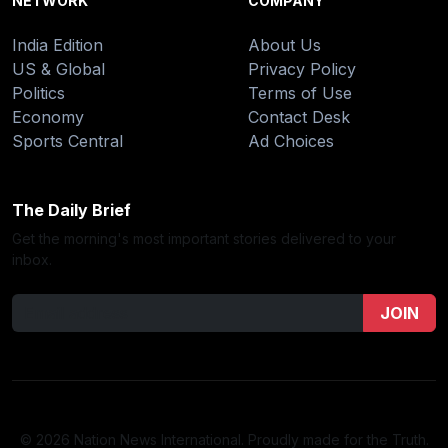
NETWORK
COMPANY
India Edition
About Us
US & Global
Privacy Policy
Politics
Terms of Use
Economy
Contact Desk
Sports Central
Ad Choices
The Daily Brief
Get the morning's most important stories delivered to your
inbox.
JOIN
© 2026 Nation News International. Proudly made for the Truth.