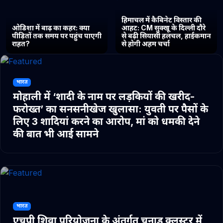
हिमाचल में कैबिनेट विस्तार की
ओडिशा में बाढ़ का कहर: क्या
आहट: CM सुक्खू के दिल्ली दौरे
पीड़ितों तक समय पर पहुंच पाएगी
से बढ़ी सियासी हलचल, हाईकमान
राहत?
से होगी अहम चर्चा
भारत
मोहाली में ‘शादी के नाम पर लड़कियों की खरीद-
फरोख्त’ का सनसनीखेज खुलासा: युवती पर पैसों के
लिए 3 शादियां करने का आरोप, मां को धमकी देने
की बात भी आई सामने
भारत
एचपी शिवा परियोजना के अंतर्गत चुनाड क्लस्टर में