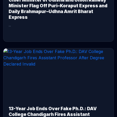
Chief Minister of Odisha and Union Railway
Minister Flag Off Puri–Koraput Express and
Daily Brahmapur–Udhna Amrit Bharat
Express
...
CONTINUE READING →
13-Year Job Ends Over Fake Ph.D.: DAV
College Chandigarh Fires Assistant