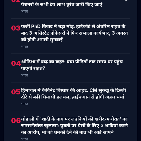
पेंशनरों के सभी देय लाभ तुरंत जारी किए जाएं
भारत
फर्जी PhD विवाद में बड़ा मोड़: हाईकोर्ट से अंतरिम राहत के
03
बाद 3 असिस्टेंट प्रोफेसरों ने फिर संभाला कार्यभार, 3 अगस्त
को होगी अगली सुनवाई
भारत
ओडिशा में बाढ़ का कहर: क्या पीड़ितों तक समय पर पहुंच
04
पाएगी राहत?
भारत
हिमाचल में कैबिनेट विस्तार की आहट: CM सुक्खू के दिल्ली
05
दौरे से बढ़ी सियासी हलचल, हाईकमान से होगी अहम चर्चा
भारत
मोहाली में ‘शादी के नाम पर लड़कियों की खरीद-फरोख्त’ का
06
सनसनीखेज खुलासा: युवती पर पैसों के लिए 3 शादियां करने
का आरोप, मां को धमकी देने की बात भी आई सामने
भारत