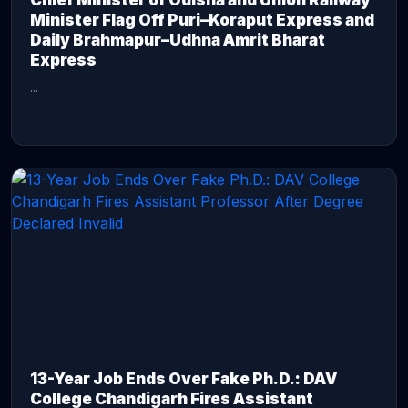
Chief Minister of Odisha and Union Railway
Minister Flag Off Puri–Koraput Express and
Daily Brahmapur–Udhna Amrit Bharat
Express
...
CONTINUE READING →
13-Year Job Ends Over Fake Ph.D.: DAV
College Chandigarh Fires Assistant