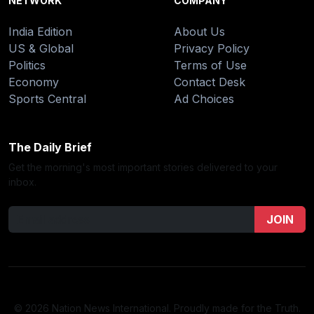
NETWORK
COMPANY
India Edition
About Us
US & Global
Privacy Policy
Politics
Terms of Use
Economy
Contact Desk
Sports Central
Ad Choices
The Daily Brief
Get the morning's most important stories delivered to your
inbox.
JOIN
© 2026 Nation News International. Proudly made for the Truth.