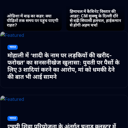
हिमाचल में कैबिनेट विस्तार की
ओडिशा में बाढ़ का कहर: क्या
आहट: CM सुक्खू के दिल्ली दौरे
पीड़ितों तक समय पर पहुंच पाएगी
से बढ़ी सियासी हलचल, हाईकमान
राहत?
से होगी अहम चर्चा
भारत
मोहाली में ‘शादी के नाम पर लड़कियों की खरीद-
फरोख्त’ का सनसनीखेज खुलासा: युवती पर पैसों के
लिए 3 शादियां करने का आरोप, मां को धमकी देने
की बात भी आई सामने
भारत
एचपी शिवा परियोजना के अंतर्गत चुनाड क्लस्टर में