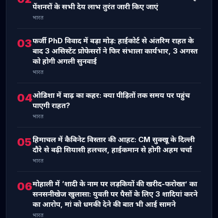
पेंशनरों के सभी देय लाभ तुरंत जारी किए जाएं
भारत
फर्जी PhD विवाद में बड़ा मोड़: हाईकोर्ट से अंतरिम राहत के
03
बाद 3 असिस्टेंट प्रोफेसरों ने फिर संभाला कार्यभार, 3 अगस्त
को होगी अगली सुनवाई
भारत
ओडिशा में बाढ़ का कहर: क्या पीड़ितों तक समय पर पहुंच
04
पाएगी राहत?
भारत
हिमाचल में कैबिनेट विस्तार की आहट: CM सुक्खू के दिल्ली
05
दौरे से बढ़ी सियासी हलचल, हाईकमान से होगी अहम चर्चा
भारत
मोहाली में ‘शादी के नाम पर लड़कियों की खरीद-फरोख्त’ का
06
सनसनीखेज खुलासा: युवती पर पैसों के लिए 3 शादियां करने
का आरोप, मां को धमकी देने की बात भी आई सामने
भारत