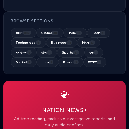
BROWSE SECTIONS
भारत
Global
India
Tech
337
48
31
2
Technology
Business
विदेश
6
14
12
मनोरंजन
खेल
Sports
टेक
2
11
13
1
Market
india
Bharat
व्यापार
1
1
3
1
💎
NATION NEWS+
Ad-free reading, exclusive investigative reports, and
daily audio briefings.