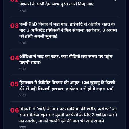
पेंशनरों के सभी देय लाभ तुरंत जारी किए जाएं
भारत
फर्जी PhD विवाद में बड़ा मोड़: हाईकोर्ट से अंतरिम राहत के
03
बाद 3 असिस्टेंट प्रोफेसरों ने फिर संभाला कार्यभार, 3 अगस्त
को होगी अगली सुनवाई
भारत
ओडिशा में बाढ़ का कहर: क्या पीड़ितों तक समय पर पहुंच
04
पाएगी राहत?
भारत
हिमाचल में कैबिनेट विस्तार की आहट: CM सुक्खू के दिल्ली
05
दौरे से बढ़ी सियासी हलचल, हाईकमान से होगी अहम चर्चा
भारत
मोहाली में ‘शादी के नाम पर लड़कियों की खरीद-फरोख्त’ का
06
सनसनीखेज खुलासा: युवती पर पैसों के लिए 3 शादियां करने
का आरोप, मां को धमकी देने की बात भी आई सामने
भारत