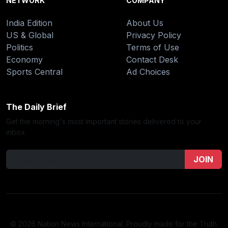
NETWORK
COMPANY
India Edition
About Us
US & Global
Privacy Policy
Politics
Terms of Use
Economy
Contact Desk
Sports Central
Ad Choices
The Daily Brief
Get the morning's most important stories delivered to your
inbox.
JOIN
© 2026 Nation News International. Proudly made for the Truth.