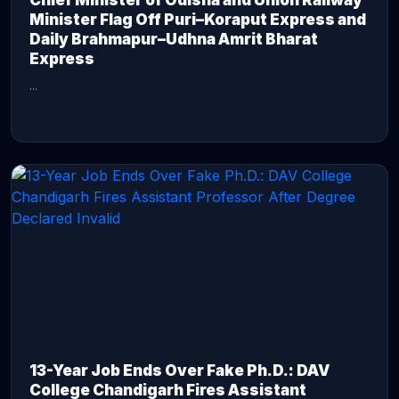
Chief Minister of Odisha and Union Railway
Minister Flag Off Puri–Koraput Express and
Daily Brahmapur–Udhna Amrit Bharat
Express
...
CONTINUE READING →
13-Year Job Ends Over Fake Ph.D.: DAV
College Chandigarh Fires Assistant