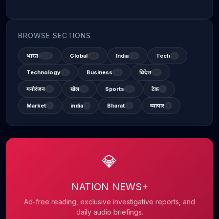
BROWSE SECTIONS
भारत
Global
India
Tech
337
48
31
2
Technology
Business
विदेश
6
14
12
मनोरंजन
खेल
Sports
टेक
2
11
13
1
Market
india
Bharat
व्यापार
1
1
3
1
💎
NATION NEWS+
Ad-free reading, exclusive investigative reports, and
daily audio briefings.