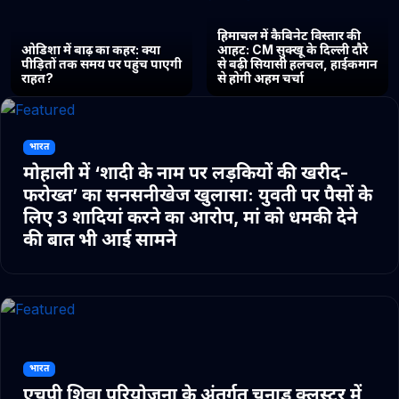
हिमाचल में कैबिनेट विस्तार की
ओडिशा में बाढ़ का कहर: क्या
आहट: CM सुक्खू के दिल्ली दौरे
पीड़ितों तक समय पर पहुंच पाएगी
से बढ़ी सियासी हलचल, हाईकमान
राहत?
से होगी अहम चर्चा
भारत
मोहाली में ‘शादी के नाम पर लड़कियों की खरीद-
फरोख्त’ का सनसनीखेज खुलासा: युवती पर पैसों के
लिए 3 शादियां करने का आरोप, मां को धमकी देने
की बात भी आई सामने
भारत
एचपी शिवा परियोजना के अंतर्गत चुनाड क्लस्टर में