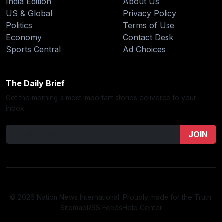
India Edition
About Us
US & Global
Privacy Policy
Politics
Terms of Use
Economy
Contact Desk
Sports Central
Ad Choices
The Daily Brief
Get the morning's most important stories delivered to your
inbox.
JOIN
© 2026 Nation News International. Proudly made for the Truth.
Sitemap
RSS Feeds
Help Center