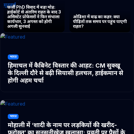
फर्जी PhD विवाद में बड़ा मोड़:
हाईकोर्ट से अंतरिम राहत के बाद 3
असिस्टेंट प्रोफेसरों ने फिर संभाला
ओडिशा में बाढ़ का कहर: क्या
कार्यभार, 3 अगस्त को होगी
पीड़ितों तक समय पर पहुंच पाएगी
अगली सुनवाई
राहत?
भारत
हिमाचल में कैबिनेट विस्तार की आहट: CM सुक्खू
के दिल्ली दौरे से बढ़ी सियासी हलचल, हाईकमान से
होगी अहम चर्चा
भारत
मोहाली में ‘शादी के नाम पर लड़कियों की खरीद-
फरोख्त’ का सनसनीखेज खुलासा: युवती पर पैसों के