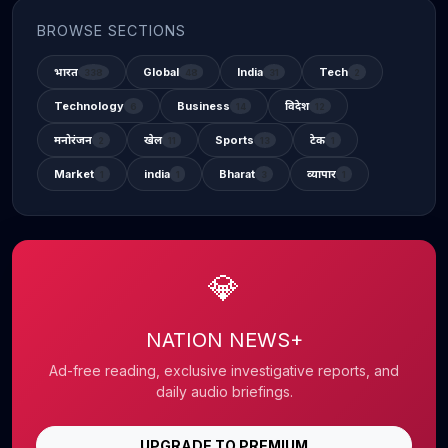
BROWSE SECTIONS
भारत
Global
India
Tech
338
48
31
2
Technology
Business
विदेश
6
14
12
मनोरंजन
खेल
Sports
टेक
2
11
13
1
Market
india
Bharat
व्यापार
1
1
3
1
💎
NATION NEWS+
Ad-free reading, exclusive investigative reports, and
daily audio briefings.
UPGRADE TO PREMIUM