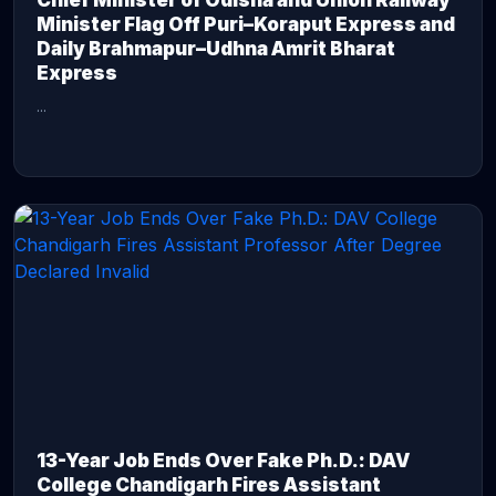
Chief Minister of Odisha and Union Railway
Minister Flag Off Puri–Koraput Express and
Daily Brahmapur–Udhna Amrit Bharat
Express
...
CONTINUE READING →
13-Year Job Ends Over Fake Ph.D.: DAV
College Chandigarh Fires Assistant