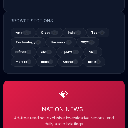
BROWSE SECTIONS
भारत
Global
India
Tech
337
48
31
2
Technology
Business
विदेश
6
14
12
मनोरंजन
खेल
Sports
टेक
2
11
13
1
Market
india
Bharat
व्यापार
1
1
3
1
💎
NATION NEWS+
Ad-free reading, exclusive investigative reports, and
daily audio briefings.