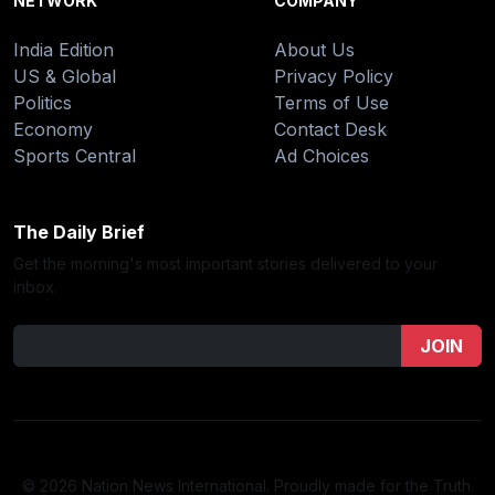
NETWORK
COMPANY
India Edition
About Us
US & Global
Privacy Policy
Politics
Terms of Use
Economy
Contact Desk
Sports Central
Ad Choices
The Daily Brief
Get the morning's most important stories delivered to your
inbox.
JOIN
© 2026 Nation News International. Proudly made for the Truth.