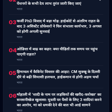
पेंशनरों के सभी देय लाभ तुरंत जारी किए जाएं
भारत
फर्जी PhD विवाद में बड़ा मोड़: हाईकोर्ट से अंतरिम राहत के
03
बाद 3 असिस्टेंट प्रोफेसरों ने फिर संभाला कार्यभार, 3 अगस्त
को होगी अगली सुनवाई
भारत
ओडिशा में बाढ़ का कहर: क्या पीड़ितों तक समय पर पहुंच
04
पाएगी राहत?
भारत
हिमाचल में कैबिनेट विस्तार की आहट: CM सुक्खू के दिल्ली
05
दौरे से बढ़ी सियासी हलचल, हाईकमान से होगी अहम चर्चा
भारत
मोहाली में ‘शादी के नाम पर लड़कियों की खरीद-फरोख्त’ का
06
सनसनीखेज खुलासा: युवती पर पैसों के लिए 3 शादियां करने
का आरोप, मां को धमकी देने की बात भी आई सामने
भारत