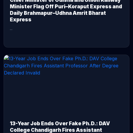
Chief Minister of Odisha and Union Railway
Minister Flag Off Puri–Koraput Express and
Daily Brahmapur–Udhna Amrit Bharat
Express
...
CONTINUE READING →
13-Year Job Ends Over Fake Ph.D.: DAV
College Chandigarh Fires Assistant