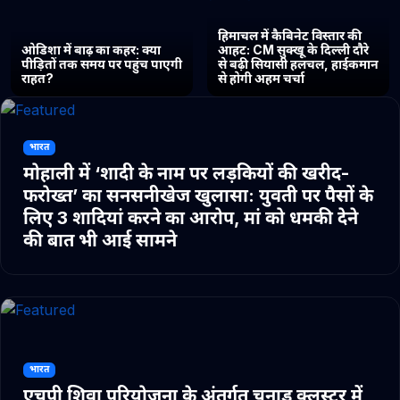
हिमाचल में कैबिनेट विस्तार की
ओडिशा में बाढ़ का कहर: क्या
आहट: CM सुक्खू के दिल्ली दौरे
पीड़ितों तक समय पर पहुंच पाएगी
से बढ़ी सियासी हलचल, हाईकमान
राहत?
से होगी अहम चर्चा
भारत
मोहाली में ‘शादी के नाम पर लड़कियों की खरीद-
फरोख्त’ का सनसनीखेज खुलासा: युवती पर पैसों के
लिए 3 शादियां करने का आरोप, मां को धमकी देने
की बात भी आई सामने
भारत
एचपी शिवा परियोजना के अंतर्गत चुनाड क्लस्टर में