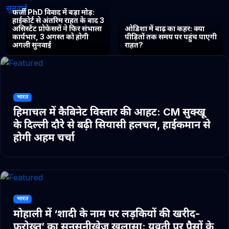
फर्जी PhD विवाद में बड़ा मोड़:
हाईकोर्ट से अंतरिम राहत के बाद 3
असिस्टेंट प्रोफेसरों ने फिर संभाला
ओडिशा में बाढ़ का कहर: क्या
कार्यभार, 3 अगस्त को होगी
पीड़ितों तक समय पर पहुंच पाएगी
अगली सुनवाई
राहत?
भारत
हिमाचल में कैबिनेट विस्तार की आहट: CM सुक्खू
के दिल्ली दौरे से बढ़ी सियासी हलचल, हाईकमान से
होगी अहम चर्चा
भारत
मोहाली में ‘शादी के नाम पर लड़कियों की खरीद-
फरोख्त’ का सनसनीखेज खुलासा: युवती पर पैसों के