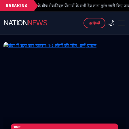
BREAKING
 बीच सेवानिवृत्त पेंशनरों के सभी देय लाभ तुरंत जारी किए जाएं
● फर्जी Ph
NATION
NEWS
🌙
अ
हिन्दी
भारत