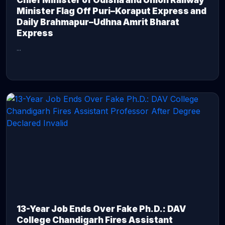
Chief Minister of Odisha and Union Railway
Minister Flag Off Puri–Koraput Express and
Daily Brahmapur–Udhna Amrit Bharat
Express
...
CONTINUE READING →
13-Year Job Ends Over Fake Ph.D.: DAV
College Chandigarh Fires Assistant