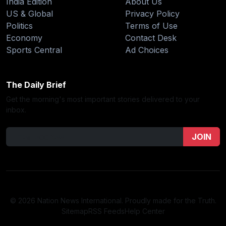
India Edition
About Us
US & Global
Privacy Policy
Politics
Terms of Use
Economy
Contact Desk
Sports Central
Ad Choices
The Daily Brief
Get the morning's most important stories delivered to your
inbox.
JOIN
© 2026 Nation News International. Proudly made for the Truth.
Sitemap
RSS Feeds
Help Center