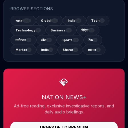
BROWSE SECTIONS
भारत
Global
India
Tech
338
48
31
2
Technology
Business
विदेश
6
14
12
मनोरंजन
खेल
Sports
टेक
2
11
13
1
Market
india
Bharat
व्यापार
1
1
3
1
💎
NATION NEWS+
Ad-free reading, exclusive investigative reports, and
daily audio briefings.
UPGRADE TO PREMIUM