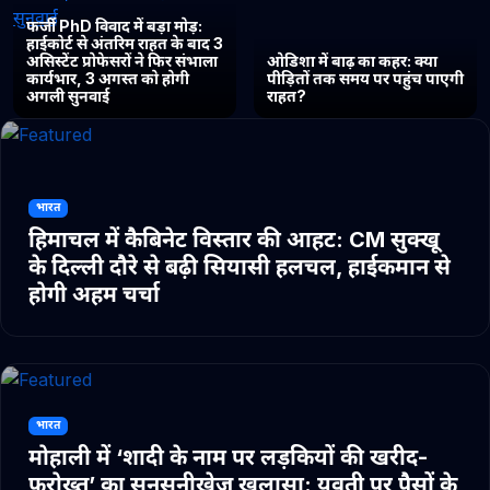
फर्जी PhD विवाद में बड़ा मोड़:
हाईकोर्ट से अंतरिम राहत के बाद 3
असिस्टेंट प्रोफेसरों ने फिर संभाला
ओडिशा में बाढ़ का कहर: क्या
कार्यभार, 3 अगस्त को होगी
पीड़ितों तक समय पर पहुंच पाएगी
अगली सुनवाई
राहत?
भारत
हिमाचल में कैबिनेट विस्तार की आहट: CM सुक्खू
के दिल्ली दौरे से बढ़ी सियासी हलचल, हाईकमान से
होगी अहम चर्चा
भारत
मोहाली में ‘शादी के नाम पर लड़कियों की खरीद-
फरोख्त’ का सनसनीखेज खुलासा: युवती पर पैसों के