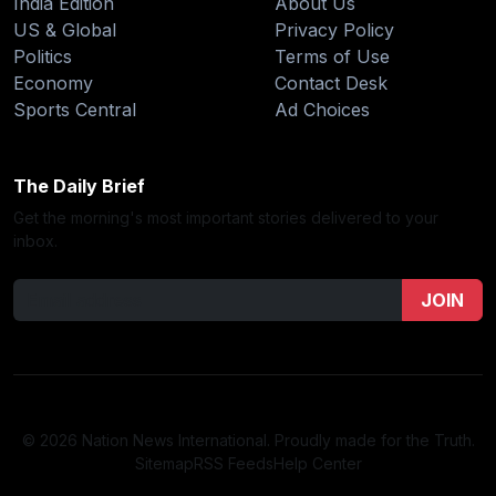
India Edition
About Us
US & Global
Privacy Policy
Politics
Terms of Use
Economy
Contact Desk
Sports Central
Ad Choices
The Daily Brief
Get the morning's most important stories delivered to your
inbox.
JOIN
© 2026 Nation News International. Proudly made for the Truth.
Sitemap
RSS Feeds
Help Center