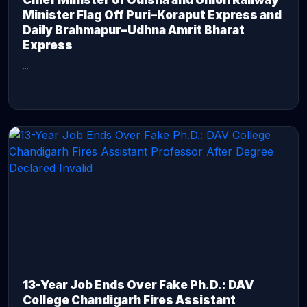
Chief Minister of Odisha and Union Railway
Minister Flag Off Puri–Koraput Express and
Daily Brahmapur–Udhna Amrit Bharat
Express
...
CONTINUE READING →
13-Year Job Ends Over Fake Ph.D.: DAV
College Chandigarh Fires Assistant