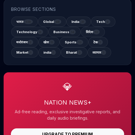
BROWSE SECTIONS
भारत
Global
India
Tech
338
48
31
2
Technology
Business
विदेश
6
14
12
मनोरंजन
खेल
Sports
टेक
2
11
13
1
Market
india
Bharat
व्यापार
1
1
3
1
💎
NATION NEWS+
Ad-free reading, exclusive investigative reports, and
daily audio briefings.
UPGRADE TO PREMIUM