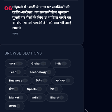
मोहाली में ‘शादी के नाम पर लड़कियों की
06
खरीद-फरोख्त’ का सनसनीखेज खुलासा:
युवती पर पैसों के लिए 3 शादियां करने का
आरोप, मां को धमकी देने की बात भी आई
सामने
भारत
BROWSE SECTIONS
भारत
Global
India
337
48
31
Tech
Technology
2
6
Business
विदेश
मनोरंजन
14
12
2
खेल
Sports
टेक
11
13
1
Market
india
Bharat
1
1
3
व्यापार
1