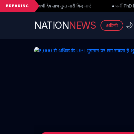
BREAKING
य लाभ तुरंत जारी किए जाएं
● फर्जी PhD विवाद में बड़ा मोड़: हाईकोर्ट से अ
NATION
NEWS
🌙
अ
हिन्दी