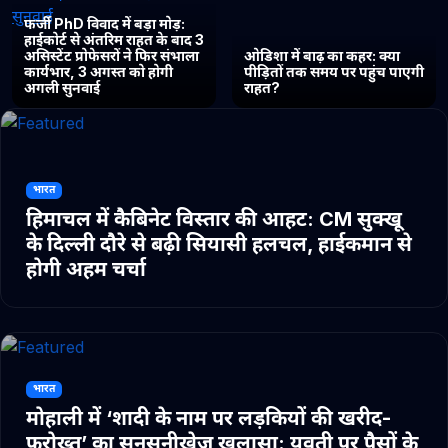
फर्जी PhD विवाद में बड़ा मोड़:
हाईकोर्ट से अंतरिम राहत के बाद 3
असिस्टेंट प्रोफेसरों ने फिर संभाला
ओडिशा में बाढ़ का कहर: क्या
कार्यभार, 3 अगस्त को होगी
पीड़ितों तक समय पर पहुंच पाएगी
अगली सुनवाई
राहत?
भारत
हिमाचल में कैबिनेट विस्तार की आहट: CM सुक्खू
के दिल्ली दौरे से बढ़ी सियासी हलचल, हाईकमान से
होगी अहम चर्चा
भारत
मोहाली में ‘शादी के नाम पर लड़कियों की खरीद-
फरोख्त’ का सनसनीखेज खुलासा: युवती पर पैसों के