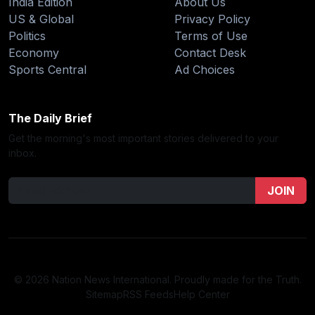
India Edition
About Us
US & Global
Privacy Policy
Politics
Terms of Use
Economy
Contact Desk
Sports Central
Ad Choices
The Daily Brief
Get the morning's most important stories delivered to your
inbox.
JOIN
© 2026 Nation News International. Proudly made for the Truth.
Sitemap
RSS Feeds
Help Center