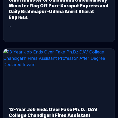
Chief Minister of Odisha and Union Railway
Minister Flag Off Puri–Koraput Express and
Daily Brahmapur–Udhna Amrit Bharat
Express
...
CONTINUE READING →
13-Year Job Ends Over Fake Ph.D.: DAV
College Chandigarh Fires Assistant