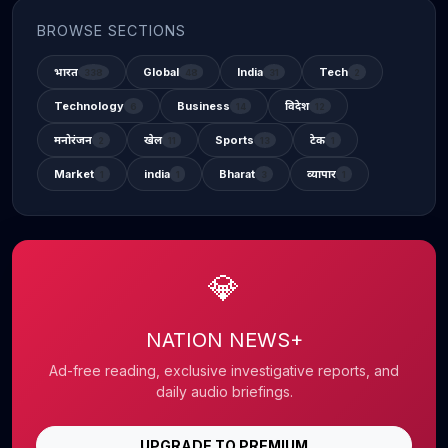
BROWSE SECTIONS
भारत
Global
India
Tech
338
48
31
2
Technology
Business
विदेश
6
14
12
मनोरंजन
खेल
Sports
टेक
2
11
13
1
Market
india
Bharat
व्यापार
1
1
3
1
💎
NATION NEWS+
Ad-free reading, exclusive investigative reports, and
daily audio briefings.
UPGRADE TO PREMIUM