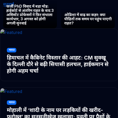
फर्जी PhD विवाद में बड़ा मोड़:
हाईकोर्ट से अंतरिम राहत के बाद 3
असिस्टेंट प्रोफेसरों ने फिर संभाला
ओडिशा में बाढ़ का कहर: क्या
कार्यभार, 3 अगस्त को होगी
पीड़ितों तक समय पर पहुंच पाएगी
अगली सुनवाई
राहत?
भारत
हिमाचल में कैबिनेट विस्तार की आहट: CM सुक्खू
के दिल्ली दौरे से बढ़ी सियासी हलचल, हाईकमान से
होगी अहम चर्चा
भारत
मोहाली में ‘शादी के नाम पर लड़कियों की खरीद-
फरोख्त’ का सनसनीखेज खुलासा: युवती पर पैसों के