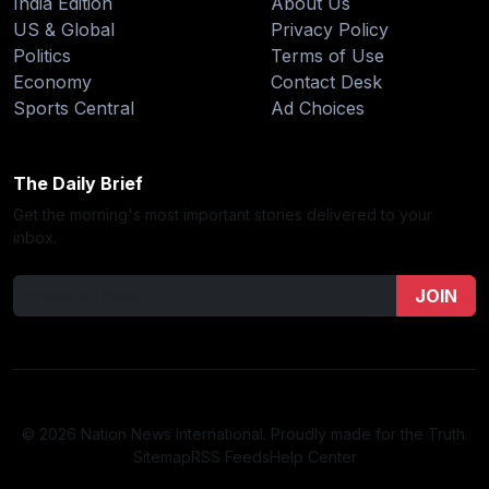
India Edition
About Us
US & Global
Privacy Policy
Politics
Terms of Use
Economy
Contact Desk
Sports Central
Ad Choices
The Daily Brief
Get the morning's most important stories delivered to your
inbox.
JOIN
© 2026 Nation News International. Proudly made for the Truth.
Sitemap
RSS Feeds
Help Center