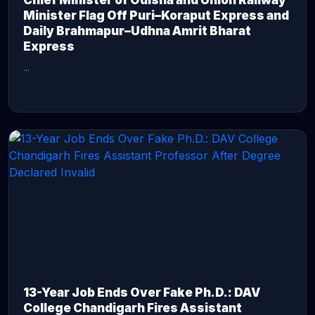
Chief Minister of Odisha and Union Railway
Minister Flag Off Puri–Koraput Express and
Daily Brahmapur–Udhna Amrit Bharat
Express
...
CONTINUE READING →
13-Year Job Ends Over Fake Ph.D.: DAV
College Chandigarh Fires Assistant