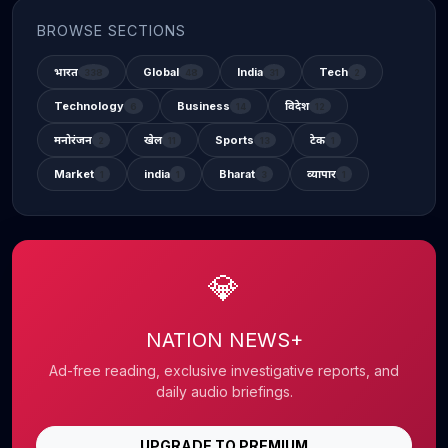
BROWSE SECTIONS
भारत
Global
India
Tech
338
48
31
2
Technology
Business
विदेश
6
14
12
मनोरंजन
खेल
Sports
टेक
2
11
13
1
Market
india
Bharat
व्यापार
1
1
3
1
💎
NATION NEWS+
Ad-free reading, exclusive investigative reports, and
daily audio briefings.
UPGRADE TO PREMIUM