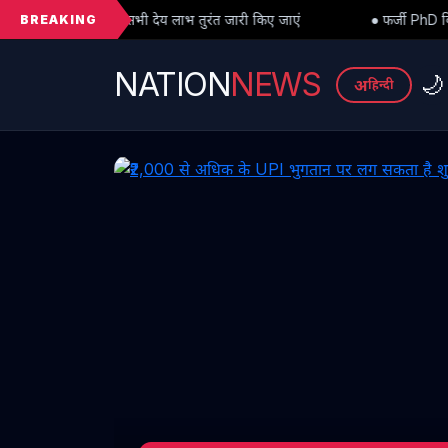
BREAKING
य लाभ तुरंत जारी किए जाएं
● फर्जी PhD विवाद में बड़ा मोड़: हाईकोर्ट से अ
NATION
NEWS
🌙
अ
हिन्दी