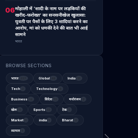
मोहाली में ‘शादी के नाम पर लड़कियों की
06
खरीद-फरोख्त’ का सनसनीखेज खुलासा:
युवती पर पैसों के लिए 3 शादियां करने का
आरोप, मां को धमकी देने की बात भी आई
सामने
भारत
BROWSE SECTIONS
भारत
Global
India
337
48
31
Tech
Technology
2
6
Business
विदेश
मनोरंजन
14
12
2
खेल
Sports
टेक
11
13
1
Market
india
Bharat
1
1
3
व्यापार
1