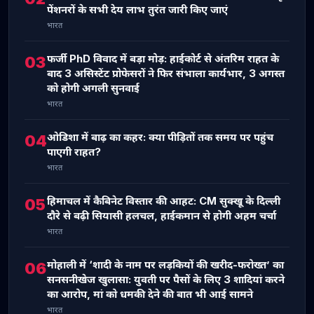
पेंशनरों के सभी देय लाभ तुरंत जारी किए जाएं
भारत
फर्जी PhD विवाद में बड़ा मोड़: हाईकोर्ट से अंतरिम राहत के
03
बाद 3 असिस्टेंट प्रोफेसरों ने फिर संभाला कार्यभार, 3 अगस्त
को होगी अगली सुनवाई
भारत
ओडिशा में बाढ़ का कहर: क्या पीड़ितों तक समय पर पहुंच
04
पाएगी राहत?
भारत
हिमाचल में कैबिनेट विस्तार की आहट: CM सुक्खू के दिल्ली
05
दौरे से बढ़ी सियासी हलचल, हाईकमान से होगी अहम चर्चा
भारत
मोहाली में ‘शादी के नाम पर लड़कियों की खरीद-फरोख्त’ का
06
सनसनीखेज खुलासा: युवती पर पैसों के लिए 3 शादियां करने
का आरोप, मां को धमकी देने की बात भी आई सामने
भारत