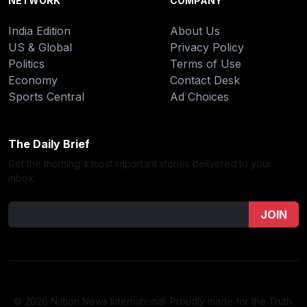
NETWORK
COMPANY
India Edition
About Us
US & Global
Privacy Policy
Politics
Terms of Use
Economy
Contact Desk
Sports Central
Ad Choices
The Daily Brief
Get the morning's most important stories delivered to your
inbox.
JOIN
© 2026 Nation News International. Proudly made for the Truth.