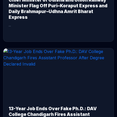
Chief Minister of Odisha and Union Railway
Minister Flag Off Puri–Koraput Express and
Daily Brahmapur–Udhna Amrit Bharat
Express
...
CONTINUE READING →
13-Year Job Ends Over Fake Ph.D.: DAV
College Chandigarh Fires Assistant