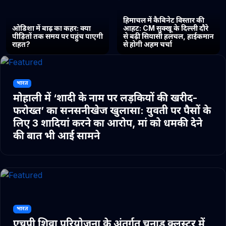
हिमाचल में कैबिनेट विस्तार की
ओडिशा में बाढ़ का कहर: क्या
आहट: CM सुक्खू के दिल्ली दौरे
पीड़ितों तक समय पर पहुंच पाएगी
से बढ़ी सियासी हलचल, हाईकमान
राहत?
से होगी अहम चर्चा
भारत
मोहाली में ‘शादी के नाम पर लड़कियों की खरीद-
फरोख्त’ का सनसनीखेज खुलासा: युवती पर पैसों के
लिए 3 शादियां करने का आरोप, मां को धमकी देने
की बात भी आई सामने
भारत
एचपी शिवा परियोजना के अंतर्गत चुनाड क्लस्टर में