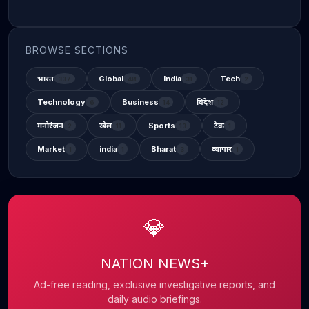
BROWSE SECTIONS
भारत
Global
India
Tech
337
48
31
2
Technology
Business
विदेश
6
14
12
मनोरंजन
खेल
Sports
टेक
2
11
13
1
Market
india
Bharat
व्यापार
1
1
3
1
💎
NATION NEWS+
Ad-free reading, exclusive investigative reports, and
daily audio briefings.