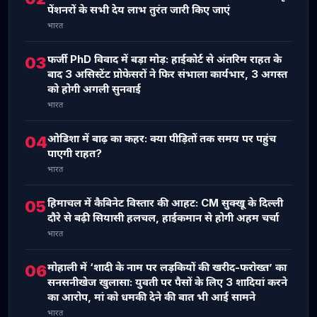
पेंशनरों के सभी देय लाभ तुरंत जारी किए जाएं
भारत
फर्जी PhD विवाद में बड़ा मोड़: हाईकोर्ट से अंतरिम राहत के
03
बाद 3 असिस्टेंट प्रोफेसरों ने फिर संभाला कार्यभार, 3 अगस्त
को होगी अगली सुनवाई
भारत
ओडिशा में बाढ़ का कहर: क्या पीड़ितों तक समय पर पहुंच
04
पाएगी राहत?
भारत
हिमाचल में कैबिनेट विस्तार की आहट: CM सुक्खू के दिल्ली
05
दौरे से बढ़ी सियासी हलचल, हाईकमान से होगी अहम चर्चा
भारत
मोहाली में ‘शादी के नाम पर लड़कियों की खरीद-फरोख्त’ का
06
सनसनीखेज खुलासा: युवती पर पैसों के लिए 3 शादियां करने
का आरोप, मां को धमकी देने की बात भी आई सामने
भारत