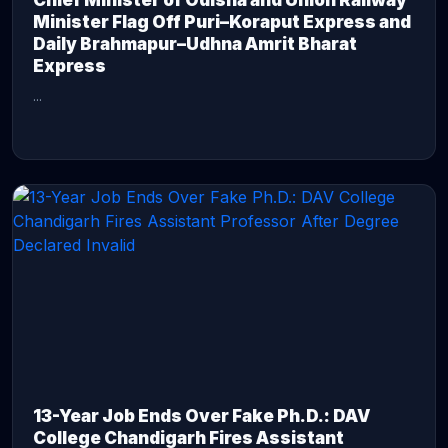
Chief Minister of Odisha and Union Railway
Minister Flag Off Puri–Koraput Express and
Daily Brahmapur–Udhna Amrit Bharat
Express
...
CONTINUE READING →
13-Year Job Ends Over Fake Ph.D.: DAV
College Chandigarh Fires Assistant