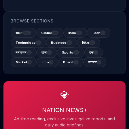
BROWSE SECTIONS
भारत
Global
India
Tech
337
48
31
2
Technology
Business
विदेश
6
14
12
मनोरंजन
खेल
Sports
टेक
2
11
13
1
Market
india
Bharat
व्यापार
1
1
3
1
💎
NATION NEWS+
Ad-free reading, exclusive investigative reports, and
daily audio briefings.