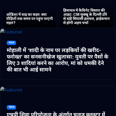
हिमाचल में कैबिनेट विस्तार की
ओडिशा में बाढ़ का कहर: क्या
आहट: CM सुक्खू के दिल्ली दौरे
पीड़ितों तक समय पर पहुंच पाएगी
से बढ़ी सियासी हलचल, हाईकमान
राहत?
से होगी अहम चर्चा
भारत
मोहाली में ‘शादी के नाम पर लड़कियों की खरीद-
फरोख्त’ का सनसनीखेज खुलासा: युवती पर पैसों के
लिए 3 शादियां करने का आरोप, मां को धमकी देने
की बात भी आई सामने
भारत
एचपी शिवा परियोजना के अंतर्गत चुनाड क्लस्टर में