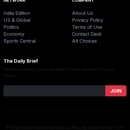
NETWORK
COMPANY
India Edition
About Us
US & Global
Privacy Policy
Politics
Terms of Use
Economy
Contact Desk
Sports Central
Ad Choices
The Daily Brief
Get the morning's most important stories delivered to your
inbox.
JOIN
© 2026 Nation News International. Proudly made for the Truth.