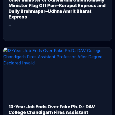
Chief Minister of Odisha and Union Railway
Minister Flag Off Puri–Koraput Express and
Daily Brahmapur–Udhna Amrit Bharat
Express
...
CONTINUE READING →
13-Year Job Ends Over Fake Ph.D.: DAV
College Chandigarh Fires Assistant