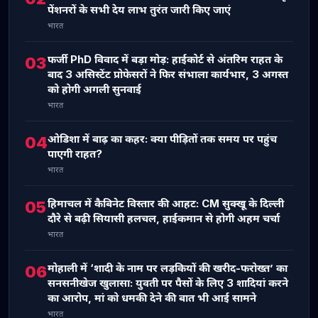
पेंशनरों के सभी देय लाभ तुरंत जारी किए जाएं
भारत
फर्जी PhD विवाद में बड़ा मोड़: हाईकोर्ट से अंतरिम राहत के
03
बाद 3 असिस्टेंट प्रोफेसरों ने फिर संभाला कार्यभार, 3 अगस्त
को होगी अगली सुनवाई
भारत
ओडिशा में बाढ़ का कहर: क्या पीड़ितों तक समय पर पहुंच
04
पाएगी राहत?
भारत
हिमाचल में कैबिनेट विस्तार की आहट: CM सुक्खू के दिल्ली
05
दौरे से बढ़ी सियासी हलचल, हाईकमान से होगी अहम चर्चा
भारत
मोहाली में ‘शादी के नाम पर लड़कियों की खरीद-फरोख्त’ का
06
सनसनीखेज खुलासा: युवती पर पैसों के लिए 3 शादियां करने
का आरोप, मां को धमकी देने की बात भी आई सामने
भारत