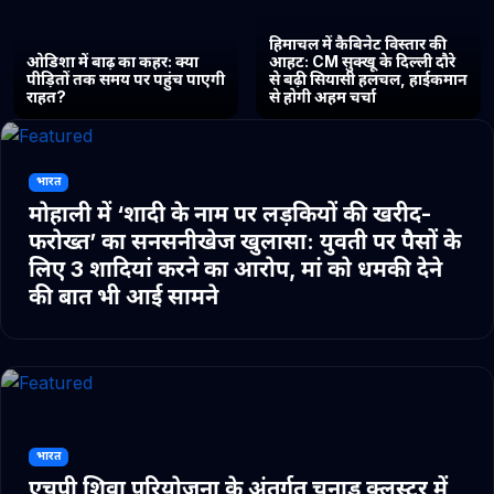
हिमाचल में कैबिनेट विस्तार की
ओडिशा में बाढ़ का कहर: क्या
आहट: CM सुक्खू के दिल्ली दौरे
पीड़ितों तक समय पर पहुंच पाएगी
से बढ़ी सियासी हलचल, हाईकमान
राहत?
से होगी अहम चर्चा
भारत
मोहाली में ‘शादी के नाम पर लड़कियों की खरीद-
फरोख्त’ का सनसनीखेज खुलासा: युवती पर पैसों के
लिए 3 शादियां करने का आरोप, मां को धमकी देने
की बात भी आई सामने
भारत
एचपी शिवा परियोजना के अंतर्गत चुनाड क्लस्टर में