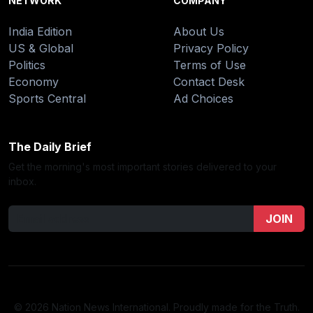
NETWORK
COMPANY
India Edition
About Us
US & Global
Privacy Policy
Politics
Terms of Use
Economy
Contact Desk
Sports Central
Ad Choices
The Daily Brief
Get the morning's most important stories delivered to your
inbox.
JOIN
© 2026 Nation News International. Proudly made for the Truth.