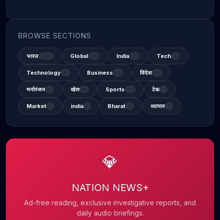
BROWSE SECTIONS
भारत
Global
India
Tech
337
48
31
2
Technology
Business
विदेश
6
14
12
मनोरंजन
खेल
Sports
टेक
2
11
13
1
Market
india
Bharat
व्यापार
1
1
3
1
💎
NATION NEWS+
Ad-free reading, exclusive investigative reports, and
daily audio briefings.