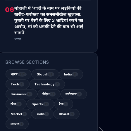
मोहाली में ‘शादी के नाम पर लड़कियों की
06
खरीद-फरोख्त’ का सनसनीखेज खुलासा:
युवती पर पैसों के लिए 3 शादियां करने का
आरोप, मां को धमकी देने की बात भी आई
सामने
भारत
BROWSE SECTIONS
भारत
Global
India
337
48
31
Tech
Technology
2
6
Business
विदेश
मनोरंजन
14
12
2
खेल
Sports
टेक
11
13
1
Market
india
Bharat
1
1
3
व्यापार
1