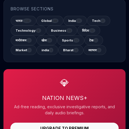
BROWSE SECTIONS
भारत
Global
India
Tech
338
48
31
2
Technology
Business
विदेश
6
14
12
मनोरंजन
खेल
Sports
टेक
2
11
13
1
Market
india
Bharat
व्यापार
1
1
3
1
💎
NATION NEWS+
Ad-free reading, exclusive investigative reports, and
daily audio briefings.
UPGRADE TO PREMIUM