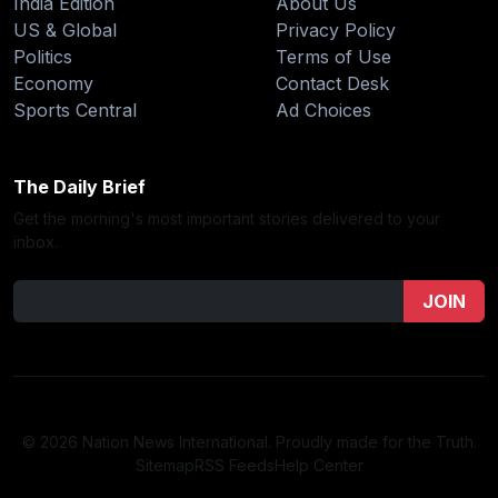
India Edition
About Us
US & Global
Privacy Policy
Politics
Terms of Use
Economy
Contact Desk
Sports Central
Ad Choices
The Daily Brief
Get the morning's most important stories delivered to your
inbox.
JOIN
© 2026 Nation News International. Proudly made for the Truth.
Sitemap
RSS Feeds
Help Center