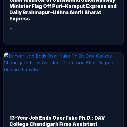
Chief Minister of Odisha and Union Railway
Minister Flag Off Puri–Koraput Express and
Daily Brahmapur–Udhna Amrit Bharat
Express
...
CONTINUE READING →
13-Year Job Ends Over Fake Ph.D.: DAV
College Chandigarh Fires Assistant