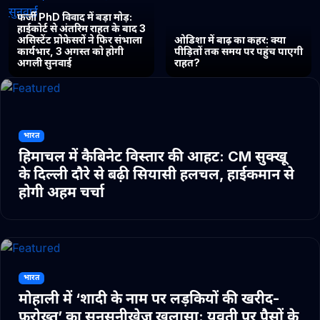
फर्जी PhD विवाद में बड़ा मोड़:
हाईकोर्ट से अंतरिम राहत के बाद 3
असिस्टेंट प्रोफेसरों ने फिर संभाला
ओडिशा में बाढ़ का कहर: क्या
कार्यभार, 3 अगस्त को होगी
पीड़ितों तक समय पर पहुंच पाएगी
अगली सुनवाई
राहत?
भारत
हिमाचल में कैबिनेट विस्तार की आहट: CM सुक्खू
के दिल्ली दौरे से बढ़ी सियासी हलचल, हाईकमान से
होगी अहम चर्चा
भारत
मोहाली में ‘शादी के नाम पर लड़कियों की खरीद-
फरोख्त’ का सनसनीखेज खुलासा: युवती पर पैसों के