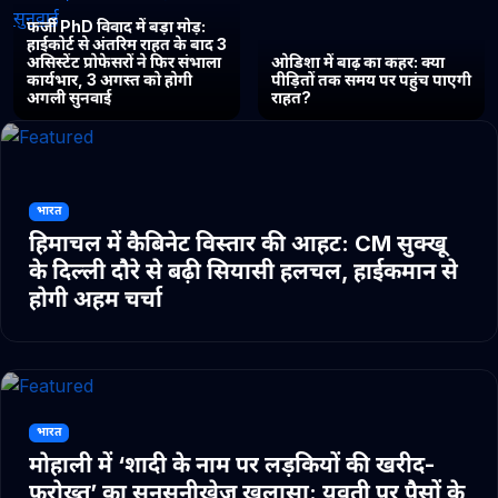
फर्जी PhD विवाद में बड़ा मोड़:
हाईकोर्ट से अंतरिम राहत के बाद 3
असिस्टेंट प्रोफेसरों ने फिर संभाला
ओडिशा में बाढ़ का कहर: क्या
कार्यभार, 3 अगस्त को होगी
पीड़ितों तक समय पर पहुंच पाएगी
अगली सुनवाई
राहत?
भारत
हिमाचल में कैबिनेट विस्तार की आहट: CM सुक्खू
के दिल्ली दौरे से बढ़ी सियासी हलचल, हाईकमान से
होगी अहम चर्चा
भारत
मोहाली में ‘शादी के नाम पर लड़कियों की खरीद-
फरोख्त’ का सनसनीखेज खुलासा: युवती पर पैसों के