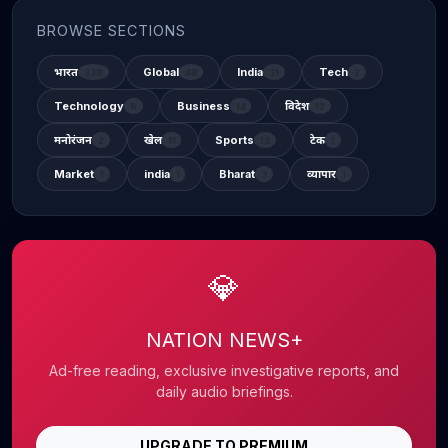
BROWSE SECTIONS
भारत
Global
India
Tech
338
48
31
2
Technology
Business
विदेश
6
14
12
मनोरंजन
खेल
Sports
टेक
2
11
13
1
Market
india
Bharat
व्यापार
1
1
3
1
💎
NATION NEWS+
Ad-free reading, exclusive investigative reports, and
daily audio briefings.
UPGRADE TO PREMIUM