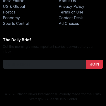
India Edition
About Us
US & Global
Privacy Policy
Politics
Terms of Use
Economy
Contact Desk
Sports Central
Ad Choices
The Daily Brief
Get the morning's most important stories delivered to your
inbox.
JOIN
© 2026 Nation News International. Proudly made for the Truth.
Sitemap
RSS Feeds
Help Center