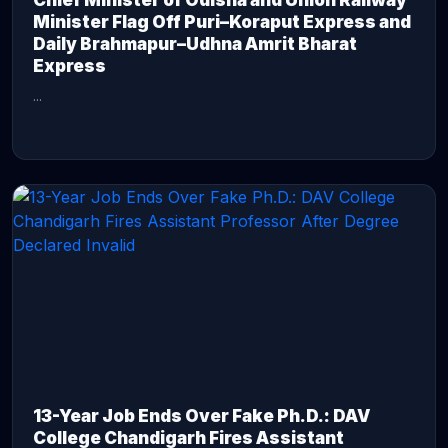
Chief Minister of Odisha and Union Railway
Minister Flag Off Puri–Koraput Express and
Daily Brahmapur–Udhna Amrit Bharat
Express
...
CONTINUE READING →
13-Year Job Ends Over Fake Ph.D.: DAV
College Chandigarh Fires Assistant