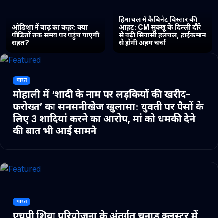
हिमाचल में कैबिनेट विस्तार की
ओडिशा में बाढ़ का कहर: क्या
आहट: CM सुक्खू के दिल्ली दौरे
पीड़ितों तक समय पर पहुंच पाएगी
से बढ़ी सियासी हलचल, हाईकमान
राहत?
से होगी अहम चर्चा
भारत
मोहाली में ‘शादी के नाम पर लड़कियों की खरीद-
फरोख्त’ का सनसनीखेज खुलासा: युवती पर पैसों के
लिए 3 शादियां करने का आरोप, मां को धमकी देने
की बात भी आई सामने
भारत
एचपी शिवा परियोजना के अंतर्गत चुनाड क्लस्टर में