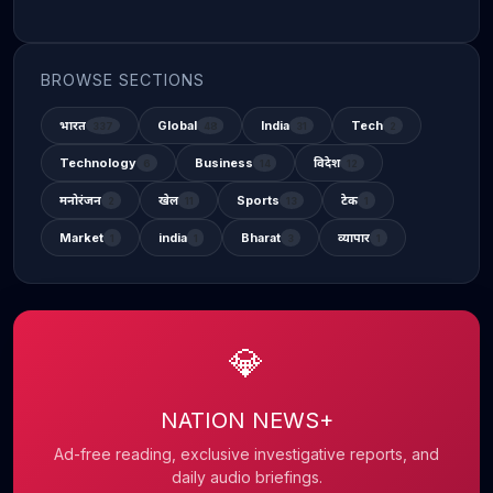
BROWSE SECTIONS
भारत
Global
India
Tech
337
48
31
2
Technology
Business
विदेश
6
14
12
मनोरंजन
खेल
Sports
टेक
2
11
13
1
Market
india
Bharat
व्यापार
1
1
3
1
💎
NATION NEWS+
Ad-free reading, exclusive investigative reports, and
daily audio briefings.