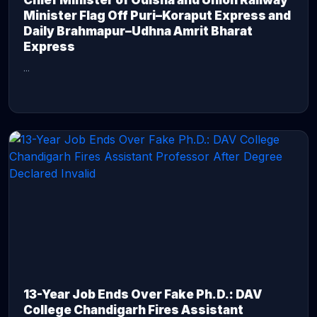
Chief Minister of Odisha and Union Railway
Minister Flag Off Puri–Koraput Express and
Daily Brahmapur–Udhna Amrit Bharat
Express
...
CONTINUE READING →
13-Year Job Ends Over Fake Ph.D.: DAV
College Chandigarh Fires Assistant