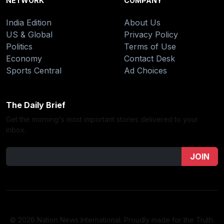
NETWORK
COMPANY
India Edition
About Us
US & Global
Privacy Policy
Politics
Terms of Use
Economy
Contact Desk
Sports Central
Ad Choices
The Daily Brief
Get the morning's most important stories delivered to your
inbox.
JOIN
© 2026 Nation News International. Proudly made for the Truth.