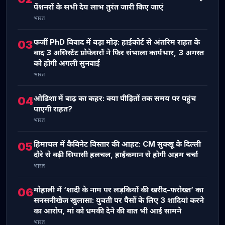
पेंशनरों के सभी देय लाभ तुरंत जारी किए जाएं
भारत
फर्जी PhD विवाद में बड़ा मोड़: हाईकोर्ट से अंतरिम राहत के
03
बाद 3 असिस्टेंट प्रोफेसरों ने फिर संभाला कार्यभार, 3 अगस्त
को होगी अगली सुनवाई
भारत
ओडिशा में बाढ़ का कहर: क्या पीड़ितों तक समय पर पहुंच
04
पाएगी राहत?
भारत
हिमाचल में कैबिनेट विस्तार की आहट: CM सुक्खू के दिल्ली
05
दौरे से बढ़ी सियासी हलचल, हाईकमान से होगी अहम चर्चा
भारत
मोहाली में ‘शादी के नाम पर लड़कियों की खरीद-फरोख्त’ का
06
सनसनीखेज खुलासा: युवती पर पैसों के लिए 3 शादियां करने
का आरोप, मां को धमकी देने की बात भी आई सामने
भारत