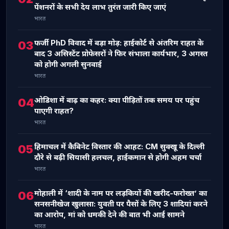
पेंशनरों के सभी देय लाभ तुरंत जारी किए जाएं
भारत
फर्जी PhD विवाद में बड़ा मोड़: हाईकोर्ट से अंतरिम राहत के
03
बाद 3 असिस्टेंट प्रोफेसरों ने फिर संभाला कार्यभार, 3 अगस्त
को होगी अगली सुनवाई
भारत
ओडिशा में बाढ़ का कहर: क्या पीड़ितों तक समय पर पहुंच
04
पाएगी राहत?
भारत
हिमाचल में कैबिनेट विस्तार की आहट: CM सुक्खू के दिल्ली
05
दौरे से बढ़ी सियासी हलचल, हाईकमान से होगी अहम चर्चा
भारत
मोहाली में ‘शादी के नाम पर लड़कियों की खरीद-फरोख्त’ का
06
सनसनीखेज खुलासा: युवती पर पैसों के लिए 3 शादियां करने
का आरोप, मां को धमकी देने की बात भी आई सामने
भारत