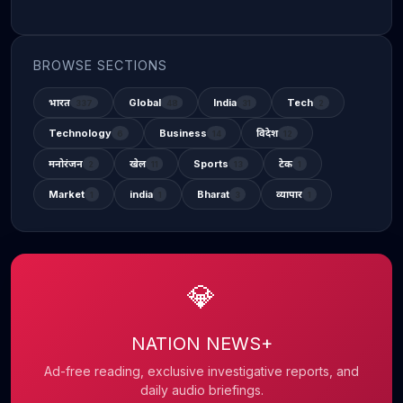
BROWSE SECTIONS
भारत
Global
India
Tech
337
48
31
2
Technology
Business
विदेश
6
14
12
मनोरंजन
खेल
Sports
टेक
2
11
13
1
Market
india
Bharat
व्यापार
1
1
3
1
💎
NATION NEWS+
Ad-free reading, exclusive investigative reports, and
daily audio briefings.