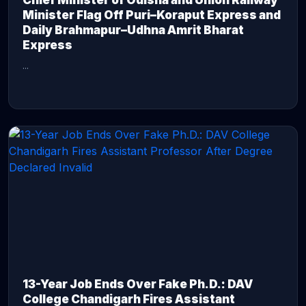
Chief Minister of Odisha and Union Railway
Minister Flag Off Puri–Koraput Express and
Daily Brahmapur–Udhna Amrit Bharat
Express
...
CONTINUE READING →
13-Year Job Ends Over Fake Ph.D.: DAV
College Chandigarh Fires Assistant