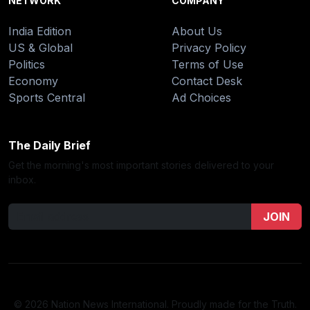
NETWORK
COMPANY
India Edition
About Us
US & Global
Privacy Policy
Politics
Terms of Use
Economy
Contact Desk
Sports Central
Ad Choices
The Daily Brief
Get the morning's most important stories delivered to your
inbox.
JOIN
© 2026 Nation News International. Proudly made for the Truth.