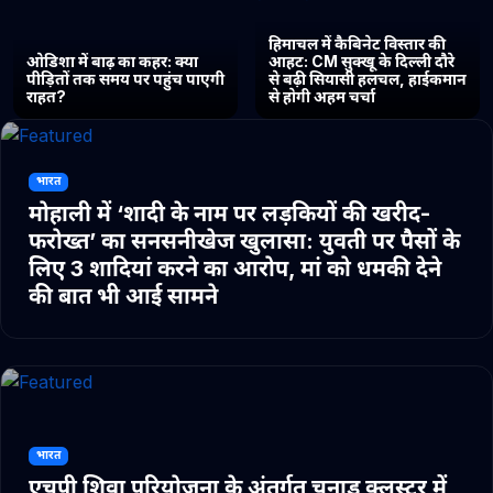
हिमाचल में कैबिनेट विस्तार की
ओडिशा में बाढ़ का कहर: क्या
आहट: CM सुक्खू के दिल्ली दौरे
पीड़ितों तक समय पर पहुंच पाएगी
से बढ़ी सियासी हलचल, हाईकमान
राहत?
से होगी अहम चर्चा
भारत
मोहाली में ‘शादी के नाम पर लड़कियों की खरीद-
फरोख्त’ का सनसनीखेज खुलासा: युवती पर पैसों के
लिए 3 शादियां करने का आरोप, मां को धमकी देने
की बात भी आई सामने
भारत
एचपी शिवा परियोजना के अंतर्गत चुनाड क्लस्टर में