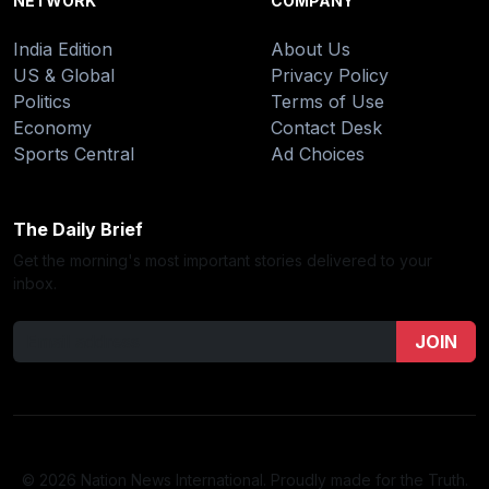
NETWORK
COMPANY
India Edition
About Us
US & Global
Privacy Policy
Politics
Terms of Use
Economy
Contact Desk
Sports Central
Ad Choices
The Daily Brief
Get the morning's most important stories delivered to your
inbox.
JOIN
© 2026 Nation News International. Proudly made for the Truth.