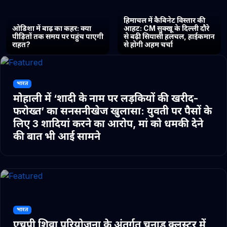
हिमाचल में कैबिनेट विस्तार की
ओडिशा में बाढ़ का कहर: क्या
आहट: CM सुक्खू के दिल्ली दौरे
पीड़ितों तक समय पर पहुंच पाएगी
से बढ़ी सियासी हलचल, हाईकमान
राहत?
से होगी अहम चर्चा
भारत
मोहाली में ‘शादी के नाम पर लड़कियों की खरीद-
फरोख्त’ का सनसनीखेज खुलासा: युवती पर पैसों के
लिए 3 शादियां करने का आरोप, मां को धमकी देने
की बात भी आई सामने
भारत
एचपी शिवा परियोजना के अंतर्गत चुनाड क्लस्टर में