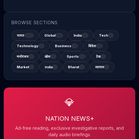
BROWSE SECTIONS
भारत
Global
India
Tech
337
48
31
2
Technology
Business
विदेश
6
14
12
मनोरंजन
खेल
Sports
टेक
2
11
13
1
Market
india
Bharat
व्यापार
1
1
3
1
💎
NATION NEWS+
Ad-free reading, exclusive investigative reports, and
daily audio briefings.