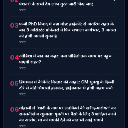
पेंशनरों के सभी देय लाभ तुरंत जारी किए जाएं
भारत
फर्जी PhD विवाद में बड़ा मोड़: हाईकोर्ट से अंतरिम राहत के
03
बाद 3 असिस्टेंट प्रोफेसरों ने फिर संभाला कार्यभार, 3 अगस्त
को होगी अगली सुनवाई
भारत
ओडिशा में बाढ़ का कहर: क्या पीड़ितों तक समय पर पहुंच
04
पाएगी राहत?
भारत
हिमाचल में कैबिनेट विस्तार की आहट: CM सुक्खू के दिल्ली
05
दौरे से बढ़ी सियासी हलचल, हाईकमान से होगी अहम चर्चा
भारत
मोहाली में ‘शादी के नाम पर लड़कियों की खरीद-फरोख्त’ का
06
सनसनीखेज खुलासा: युवती पर पैसों के लिए 3 शादियां करने
का आरोप, मां को धमकी देने की बात भी आई सामने
भारत