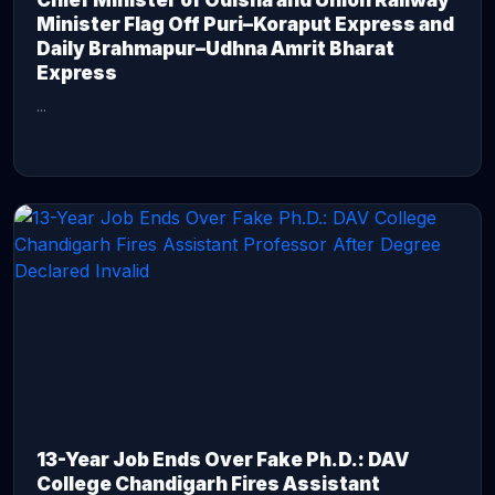
Chief Minister of Odisha and Union Railway
Minister Flag Off Puri–Koraput Express and
Daily Brahmapur–Udhna Amrit Bharat
Express
...
CONTINUE READING →
13-Year Job Ends Over Fake Ph.D.: DAV
College Chandigarh Fires Assistant