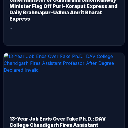
Chief Minister of Odisha and Union Railway
Minister Flag Off Puri–Koraput Express and
Daily Brahmapur–Udhna Amrit Bharat
Express
...
CONTINUE READING →
13-Year Job Ends Over Fake Ph.D.: DAV
College Chandigarh Fires Assistant