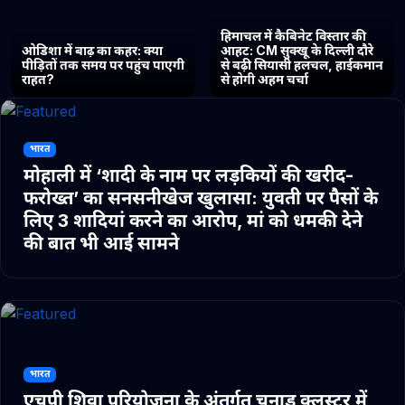
हिमाचल में कैबिनेट विस्तार की
ओडिशा में बाढ़ का कहर: क्या
आहट: CM सुक्खू के दिल्ली दौरे
पीड़ितों तक समय पर पहुंच पाएगी
से बढ़ी सियासी हलचल, हाईकमान
राहत?
से होगी अहम चर्चा
भारत
मोहाली में ‘शादी के नाम पर लड़कियों की खरीद-
फरोख्त’ का सनसनीखेज खुलासा: युवती पर पैसों के
लिए 3 शादियां करने का आरोप, मां को धमकी देने
की बात भी आई सामने
भारत
एचपी शिवा परियोजना के अंतर्गत चुनाड क्लस्टर में