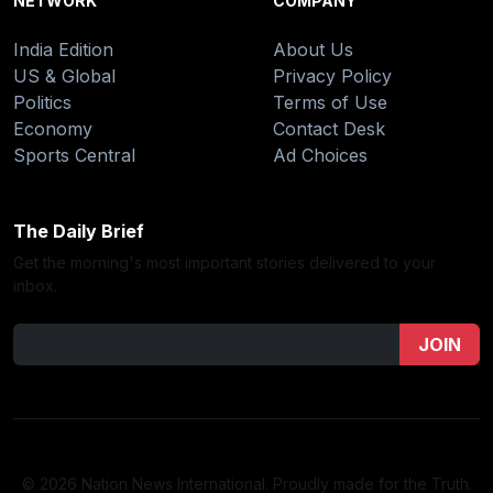
NETWORK
COMPANY
India Edition
About Us
US & Global
Privacy Policy
Politics
Terms of Use
Economy
Contact Desk
Sports Central
Ad Choices
The Daily Brief
Get the morning's most important stories delivered to your
inbox.
JOIN
© 2026 Nation News International. Proudly made for the Truth.