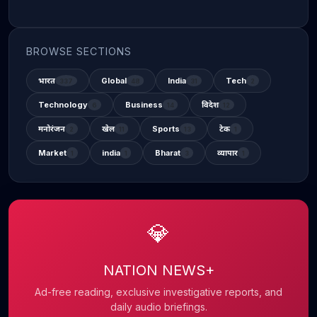
BROWSE SECTIONS
भारत
Global
India
Tech
337
48
31
2
Technology
Business
विदेश
6
14
12
मनोरंजन
खेल
Sports
टेक
2
11
13
1
Market
india
Bharat
व्यापार
1
1
3
1
💎
NATION NEWS+
Ad-free reading, exclusive investigative reports, and
daily audio briefings.