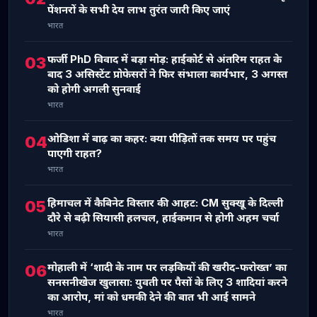
पेंशनरों के सभी देय लाभ तुरंत जारी किए जाएं
भारत
फर्जी PhD विवाद में बड़ा मोड़: हाईकोर्ट से अंतरिम राहत के
03
बाद 3 असिस्टेंट प्रोफेसरों ने फिर संभाला कार्यभार, 3 अगस्त
को होगी अगली सुनवाई
भारत
ओडिशा में बाढ़ का कहर: क्या पीड़ितों तक समय पर पहुंच
04
पाएगी राहत?
भारत
हिमाचल में कैबिनेट विस्तार की आहट: CM सुक्खू के दिल्ली
05
दौरे से बढ़ी सियासी हलचल, हाईकमान से होगी अहम चर्चा
भारत
मोहाली में ‘शादी के नाम पर लड़कियों की खरीद-फरोख्त’ का
06
सनसनीखेज खुलासा: युवती पर पैसों के लिए 3 शादियां करने
का आरोप, मां को धमकी देने की बात भी आई सामने
भारत