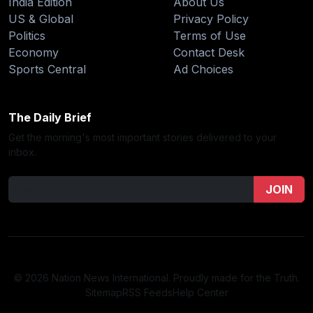
India Edition
About Us
US & Global
Privacy Policy
Politics
Terms of Use
Economy
Contact Desk
Sports Central
Ad Choices
The Daily Brief
Get the morning's most important stories delivered to your
inbox.
JOIN
© 2026 Nation News International. Proudly made for the Truth.
Sitemap
RSS Feeds
Help Center