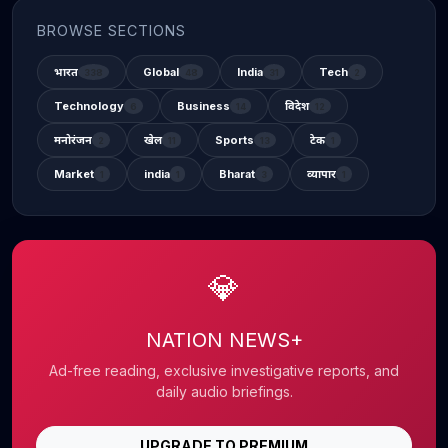
BROWSE SECTIONS
भारत
Global
India
Tech
338
48
31
2
Technology
Business
विदेश
6
14
12
मनोरंजन
खेल
Sports
टेक
2
11
13
1
Market
india
Bharat
व्यापार
1
1
3
1
💎
NATION NEWS+
Ad-free reading, exclusive investigative reports, and
daily audio briefings.
UPGRADE TO PREMIUM