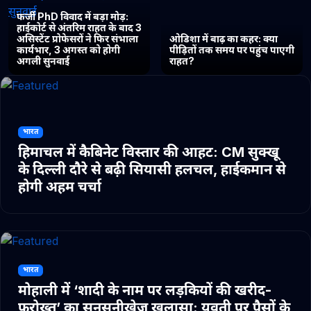
फर्जी PhD विवाद में बड़ा मोड़:
हाईकोर्ट से अंतरिम राहत के बाद 3
असिस्टेंट प्रोफेसरों ने फिर संभाला
ओडिशा में बाढ़ का कहर: क्या
कार्यभार, 3 अगस्त को होगी
पीड़ितों तक समय पर पहुंच पाएगी
अगली सुनवाई
राहत?
भारत
हिमाचल में कैबिनेट विस्तार की आहट: CM सुक्खू
के दिल्ली दौरे से बढ़ी सियासी हलचल, हाईकमान से
होगी अहम चर्चा
भारत
मोहाली में ‘शादी के नाम पर लड़कियों की खरीद-
फरोख्त’ का सनसनीखेज खुलासा: युवती पर पैसों के