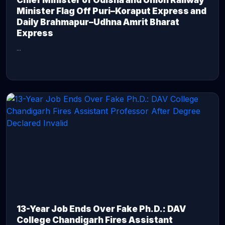
Chief Minister of Odisha and Union Railway
Minister Flag Off Puri–Koraput Express and
Daily Brahmapur–Udhna Amrit Bharat
Express
...
CONTINUE READING →
13-Year Job Ends Over Fake Ph.D.: DAV
College Chandigarh Fires Assistant