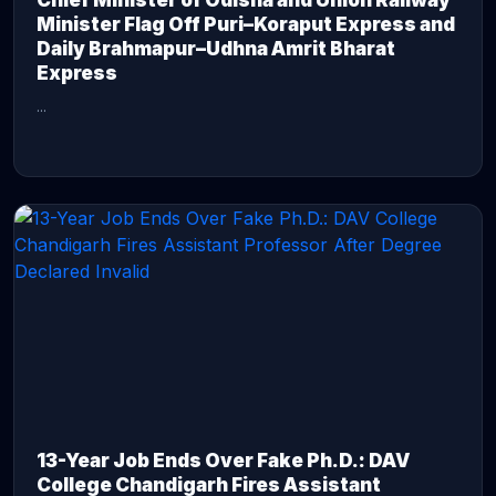
Chief Minister of Odisha and Union Railway
Minister Flag Off Puri–Koraput Express and
Daily Brahmapur–Udhna Amrit Bharat
Express
...
CONTINUE READING →
13-Year Job Ends Over Fake Ph.D.: DAV
College Chandigarh Fires Assistant