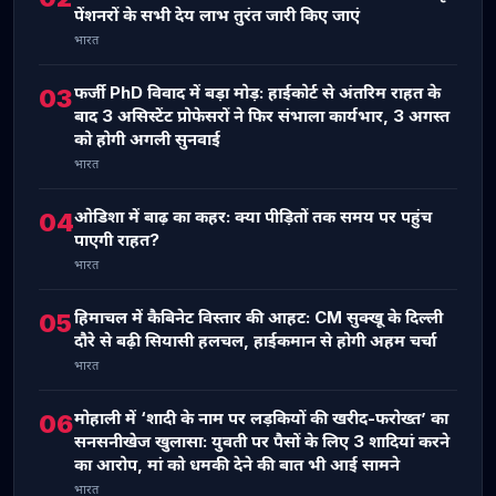
पेंशनरों के सभी देय लाभ तुरंत जारी किए जाएं
भारत
फर्जी PhD विवाद में बड़ा मोड़: हाईकोर्ट से अंतरिम राहत के
03
बाद 3 असिस्टेंट प्रोफेसरों ने फिर संभाला कार्यभार, 3 अगस्त
को होगी अगली सुनवाई
भारत
ओडिशा में बाढ़ का कहर: क्या पीड़ितों तक समय पर पहुंच
04
पाएगी राहत?
भारत
हिमाचल में कैबिनेट विस्तार की आहट: CM सुक्खू के दिल्ली
05
दौरे से बढ़ी सियासी हलचल, हाईकमान से होगी अहम चर्चा
भारत
मोहाली में ‘शादी के नाम पर लड़कियों की खरीद-फरोख्त’ का
06
सनसनीखेज खुलासा: युवती पर पैसों के लिए 3 शादियां करने
का आरोप, मां को धमकी देने की बात भी आई सामने
भारत