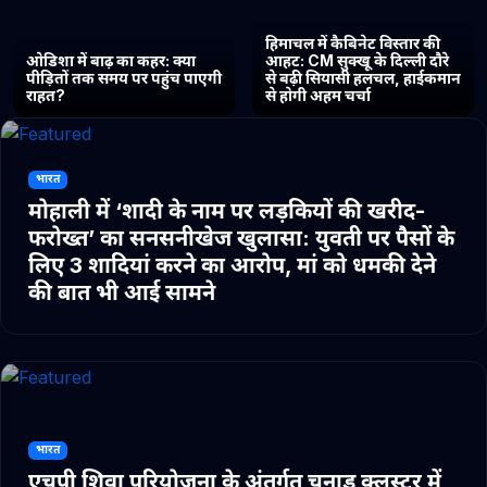
हिमाचल में कैबिनेट विस्तार की
ओडिशा में बाढ़ का कहर: क्या
आहट: CM सुक्खू के दिल्ली दौरे
पीड़ितों तक समय पर पहुंच पाएगी
से बढ़ी सियासी हलचल, हाईकमान
राहत?
से होगी अहम चर्चा
भारत
मोहाली में ‘शादी के नाम पर लड़कियों की खरीद-
फरोख्त’ का सनसनीखेज खुलासा: युवती पर पैसों के
लिए 3 शादियां करने का आरोप, मां को धमकी देने
की बात भी आई सामने
भारत
एचपी शिवा परियोजना के अंतर्गत चुनाड क्लस्टर में