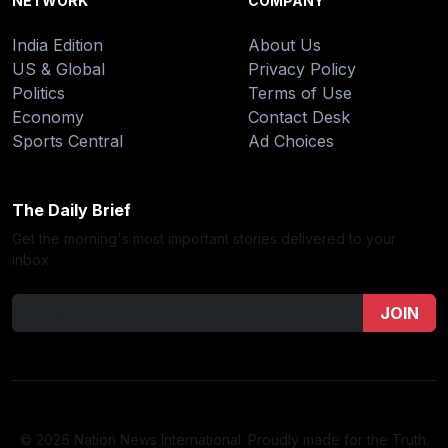
NETWORK
COMPANY
India Edition
About Us
US & Global
Privacy Policy
Politics
Terms of Use
Economy
Contact Desk
Sports Central
Ad Choices
The Daily Brief
Get the morning's most important stories delivered to your
inbox.
JOIN
© 2026 Nation News International. Proudly made for the Truth.