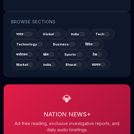
BROWSE SECTIONS
भारत
Global
India
Tech
337
48
31
2
Technology
Business
विदेश
6
14
12
मनोरंजन
खेल
Sports
टेक
2
11
13
1
Market
india
Bharat
व्यापार
1
1
3
1
💎
NATION NEWS+
Ad-free reading, exclusive investigative reports, and
daily audio briefings.