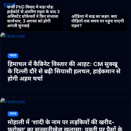
फर्जी PhD विवाद में बड़ा मोड़:
हाईकोर्ट से अंतरिम राहत के बाद 3
असिस्टेंट प्रोफेसरों ने फिर संभाला
ओडिशा में बाढ़ का कहर: क्या
कार्यभार, 3 अगस्त को होगी
पीड़ितों तक समय पर पहुंच पाएगी
अगली सुनवाई
राहत?
भारत
हिमाचल में कैबिनेट विस्तार की आहट: CM सुक्खू
के दिल्ली दौरे से बढ़ी सियासी हलचल, हाईकमान से
होगी अहम चर्चा
भारत
मोहाली में ‘शादी के नाम पर लड़कियों की खरीद-
फरोख्त’ का सनसनीखेज खुलासा: युवती पर पैसों के