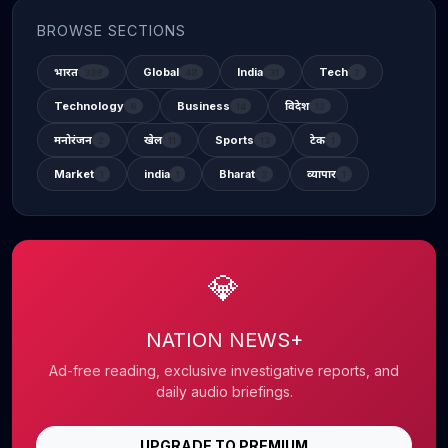
BROWSE SECTIONS
भारत
Global
India
Tech
338
48
31
2
Technology
Business
विदेश
6
14
12
मनोरंजन
खेल
Sports
टेक
2
11
13
1
Market
india
Bharat
व्यापार
1
1
3
1
💎
NATION NEWS+
Ad-free reading, exclusive investigative reports, and
daily audio briefings.
UPGRADE TO PREMIUM