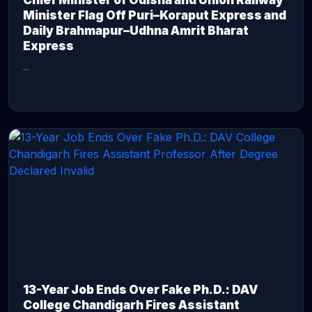
Chief Minister of Odisha and Union Railway
Minister Flag Off Puri–Koraput Express and
Daily Brahmapur–Udhna Amrit Bharat
Express
...
CONTINUE READING →
13-Year Job Ends Over Fake Ph.D.: DAV
College Chandigarh Fires Assistant