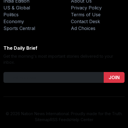
India Edition
About Us
US & Global
Privacy Policy
Politics
Terms of Use
Economy
Contact Desk
Sports Central
Ad Choices
The Daily Brief
Get the morning's most important stories delivered to your
inbox.
JOIN
© 2026 Nation News International. Proudly made for the Truth.
Sitemap
RSS Feeds
Help Center