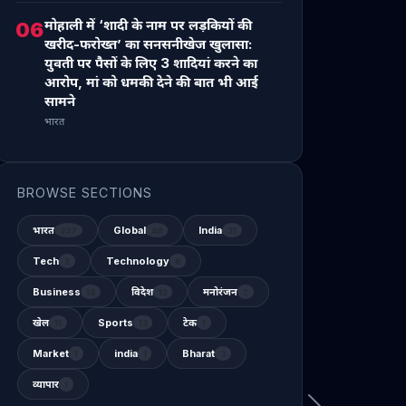
मोहाली में ‘शादी के नाम पर लड़कियों की
06
खरीद-फरोख्त’ का सनसनीखेज खुलासा:
युवती पर पैसों के लिए 3 शादियां करने का
आरोप, मां को धमकी देने की बात भी आई
सामने
भारत
BROWSE SECTIONS
भारत
Global
India
337
48
31
Tech
Technology
2
6
Business
विदेश
मनोरंजन
14
12
2
खेल
Sports
टेक
11
13
1
Market
india
Bharat
1
1
3
व्यापार
1