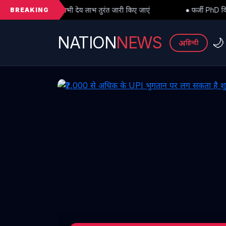
BREAKING
य लाभ तुरंत जारी किए जाएं
● फर्जी PhD विवाद में बड़ा मोड़: हाईकोर्ट से अ
NATION
NEWS
🌙
अ
हिन्दी