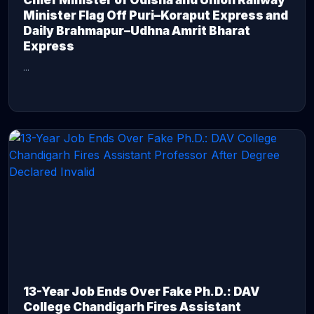
Chief Minister of Odisha and Union Railway
Minister Flag Off Puri–Koraput Express and
Daily Brahmapur–Udhna Amrit Bharat
Express
...
CONTINUE READING →
13-Year Job Ends Over Fake Ph.D.: DAV
College Chandigarh Fires Assistant