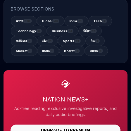
BROWSE SECTIONS
भारत
Global
India
Tech
338
48
31
2
Technology
Business
विदेश
6
14
12
मनोरंजन
खेल
Sports
टेक
2
11
13
1
Market
india
Bharat
व्यापार
1
1
3
1
💎
NATION NEWS+
Ad-free reading, exclusive investigative reports, and
daily audio briefings.
UPGRADE TO PREMIUM