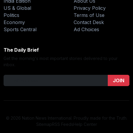
India Edition
About Us
US & Global
Privacy Policy
Politics
Terms of Use
Economy
Contact Desk
Sports Central
Ad Choices
The Daily Brief
Get the morning's most important stories delivered to your
inbox.
JOIN
© 2026 Nation News International. Proudly made for the Truth.
Sitemap
RSS Feeds
Help Center