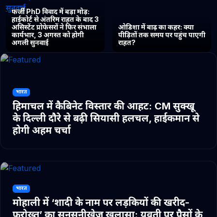
फर्जी PhD विवाद में बड़ा मोड़:
हाईकोर्ट से अंतरिम राहत के बाद 3
असिस्टेंट प्रोफेसरों ने फिर संभाला
ओडिशा में बाढ़ का कहर: क्या
कार्यभार, 3 अगस्त को होगी
पीड़ितों तक समय पर पहुंच पाएगी
अगली सुनवाई
राहत?
भारत
हिमाचल में कैबिनेट विस्तार की आहट: CM सुक्खू
के दिल्ली दौरे से बढ़ी सियासी हलचल, हाईकमान से
होगी अहम चर्चा
भारत
मोहाली में ‘शादी के नाम पर लड़कियों की खरीद-
फरोख्त’ का सनसनीखेज खुलासा: युवती पर पैसों के