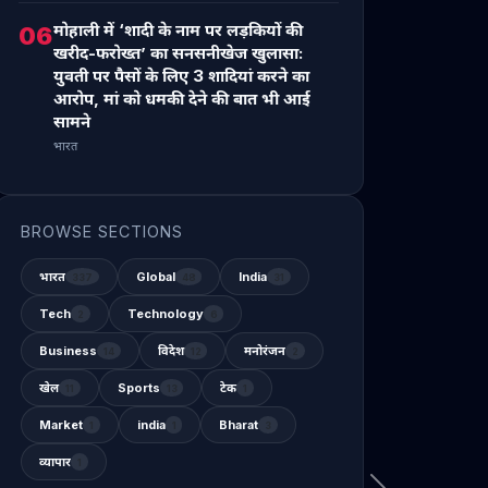
मोहाली में ‘शादी के नाम पर लड़कियों की
06
खरीद-फरोख्त’ का सनसनीखेज खुलासा:
युवती पर पैसों के लिए 3 शादियां करने का
आरोप, मां को धमकी देने की बात भी आई
सामने
भारत
BROWSE SECTIONS
भारत
Global
India
337
48
31
Tech
Technology
2
6
Business
विदेश
मनोरंजन
14
12
2
खेल
Sports
टेक
11
13
1
Market
india
Bharat
1
1
3
व्यापार
1