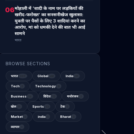
मोहाली में ‘शादी के नाम पर लड़कियों की
06
खरीद-फरोख्त’ का सनसनीखेज खुलासा:
युवती पर पैसों के लिए 3 शादियां करने का
आरोप, मां को धमकी देने की बात भी आई
सामने
भारत
BROWSE SECTIONS
भारत
Global
India
337
48
31
Tech
Technology
2
6
Business
विदेश
मनोरंजन
14
12
2
खेल
Sports
टेक
11
13
1
Market
india
Bharat
1
1
3
व्यापार
1